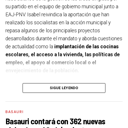
su partido en el equipo de gobierno municipal junto a
EAJ-PNV. Isabel reivindica la aportación que han
realizado los socialistas en la acción municipal y
repasa algunos de los principales proyectos
desarrollados durante el mandato y aborda cuestiones
de actualidad como la
implantación de las cocinas
escolares, el acceso a la vivienda, las políticas de
empleo, el apoyo al comercio local o el
envejecimiento de la población.
A un año de acabar la legislatura, ¿qué balance
SIGUE LEYENDO
haces de la gestión del PSE en tus áreas dentro
del equipo de gobierno y qué proyectos
destacarías como más importantes?
Creo que es
BASAURI
importante remarcar que la presencia del PSE-EE en
Basauri contará con 362 nuevas
los gobiernos sirve para transformar y mejorar la vida