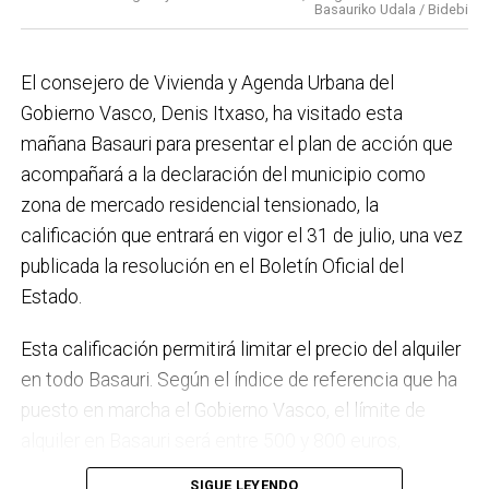
Basauriko Udala / Bidebi
el Plan de Acción contra el Ruido y la instalación de
placas fotovoltaicas en edificios municipales en
El consejero de Vivienda y Agenda Urbana del
régimen de autoconsumo, que hacen de Basauri un
Gobierno Vasco, Denis Itxaso, ha visitado esta
municipio más sostenible y preparado para el futuro.
mañana Basauri para presentar el plan de acción que
En ese sentido, estamos trabajando en acciones de
acompañará a la declaración del municipio como
clima y energía, entre las que destacan el diseño de
zona de mercado residencial tensionado, la
una red de refugios climáticos, junto con un Plan de
calificación que entrará en vigor el 31 de julio, una vez
Actuación ante Episodios de Altas Temperaturas,
publicada la resolución en el Boletín Oficial del
como las que recientemente hemos sufrido.
Estado.
Respecto a Educación tenemos en marcha el
Esta calificación permitirá limitar el precio del alquiler
proyecto de la
nueva haurreskola
que se construirá en
en todo Basauri. Según el índice de referencia que ha
Sarratu, junto a Arizko Ikastola, y que es una apuesta
puesto en marcha el Gobierno Vasco, el límite de
por la educación pública y un elemento más de apoyo
alquiler en Basauri será entre 500 y 800 euros,
a la conciliación de las familias. También destacaría
dependiendo de la zona y de las características de la
el trabajo que desarrollamos en igualdad, con una
SIGUE LEYENDO