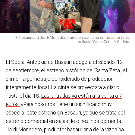
prestándoles apoyos cuando los necesiten.
bajo una temperatura de 44ºC, equipados con todos
los Equipos de Protección Individual (EPIS) y con las
En Basauri ya venimos trabajando en esa dirección
pulseras de aviso de temperatura pitando al unísono,
con programas de envejecimiento activo, actividades
una acción que los sindicatos tachan de negligente y
en los centros de personas mayores e iniciativas para
El basauriarra Jordi Monedero también participa como actor en la
contraria al propio plan de emergencias de la
película 'Santa Zeta' // Cedida
combatir la brecha digital. Además, este año se ha
compañía.
inaugurado un
nuevo centro de encuentro en Soloarte
y
, a principios del año que viene, se comenzarán a
El Social Antzokia de Basauri acogerá el sábado, 12
Sin soluciones reales
prestar los servicios de atención diurna y viviendas
de septiembre, el estreno histórico de ‘Santa Zeta’, el
Ante la falta de soluciones en las reuniones del
comunitarias.
primer largometraje considerado de producción
comité, los representantes de los trabajadores
íntegramente local. La cinta se proyectará a diario
En las últimas semanas la actualidad municipal ha
advirtieron a la dirección con elevar los hechos a la
hasta el día 18.
Las entradas ya están a la venta a 7
estado marcada por las investigaciones sobre
Inspección de Trabajo. Aunque inicialmente
euros.
«Para nosotros tiene un significado muy
presuntas irregularidades urbanísticas
. ¿Cómo
percibieron un amago de cambio de actitud, la parte
especial este estreno en Basauri, ya que se trata del
está afrontando el equipo de gobierno esta
social lamenta que las medidas adoptadas ante las
estreno comercial en salas de cine», nos comenta
situación y qué mensaje trasladarías a la
nuevas alertas meteorológicas han sido meramente
Jordi Monedero, productor basauriarra de la vizcaína