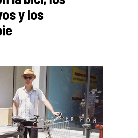
os y los
pie