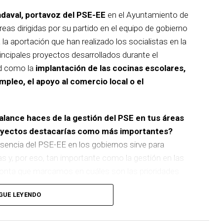
adaval, portavoz del PSE-EE
en el Ayuntamiento de
reas dirigidas por su partido en el equipo de gobierno
 la aportación que han realizado los socialistas en la
incipales proyectos desarrollados durante el
d como la
implantación de las cocinas escolares,
empleo, el apoyo al comercio local o el
balance haces de la gestión del PSE en tus áreas
royectos destacarías como más importantes?
sencia del PSE-EE en los gobiernos sirve para
as y, por eso, tan importante como la gestión en las
pronta que marcamos en cuáles son las prioridades
GUE LEYENDO
 de
cinco ascensores para garantizar la accesibilidad