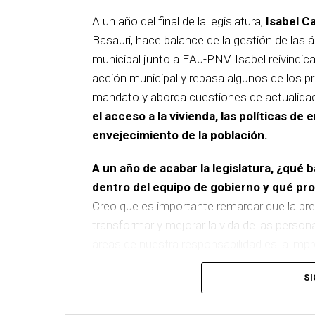
A un año del final de la legislatura,
Isabel C
Basauri, hace balance de la gestión de las á
municipal junto a EAJ-PNV. Isabel reivindica
acción municipal y repasa algunos de los pr
mandato y aborda cuestiones de actualida
el acceso a la vivienda, las políticas de 
envejecimiento de la población.
A un año de acabar la legislatura, ¿qué 
dentro del equipo de gobierno y qué p
Creo que es importante remarcar que la pre
transformar y mejorar la vida de las person
áreas de nuestra responsabilidad es la im
del equipo de gobierno.
SI
En ese sentido, destacaría la construcción