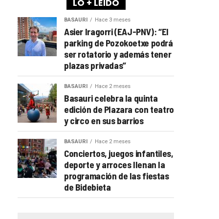
LO + LEÍDO
BASAURI
Hace 3 meses
Asier Iragorri (EAJ-PNV): “El
parking de Pozokoetxe podrá
ser rotatorio y además tener
plazas privadas”
BASAURI
Hace 2 meses
Basauri celebra la quinta
edición de Plazara con teatro
y circo en sus barrios
BASAURI
Hace 2 meses
Conciertos, juegos infantiles,
deporte y arroces llenan la
programación de las fiestas
de Bidebieta