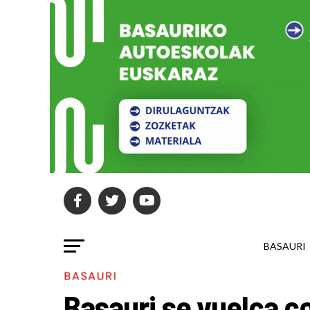
BASAURI
BASAURI
Basauri se vuelca con