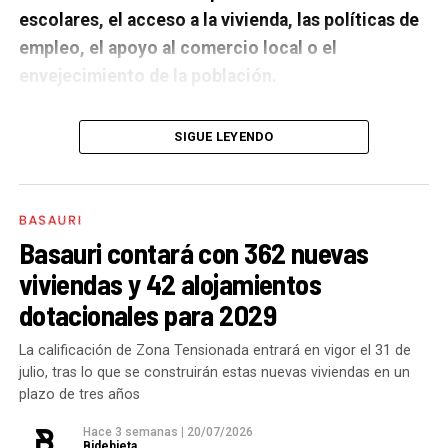
escolares, el acceso a la vivienda, las políticas de
empleo, el apoyo al comercio local o el
envejecimiento de la población.
A un año de acabar la legislatura, ¿qué balance
SIGUE LEYENDO
haces de la gestión del PSE en tus áreas dentro
del equipo de gobierno y qué proyectos
destacarías como más importantes?
Creo que es
BASAURI
importante remarcar que la presencia del PSE-EE en
Basauri contará con 362 nuevas
los gobiernos sirve para transformar y mejorar la vida
viviendas y 42 alojamientos
de las personas y, por eso, tan importante como la
dotacionales para 2029
gestión en las áreas de nuestra responsabilidad es la
impronta que marcamos en cuáles son las prioridades
La calificación de Zona Tensionada entrará en vigor el 31 de
julio, tras lo que se construirán estas nuevas viviendas en un
del equipo de gobierno.
plazo de tres años
En ese sentido, destacaría la construcción de
cinco
Hace 3 semanas
|
20/07/2026
Bidebieta