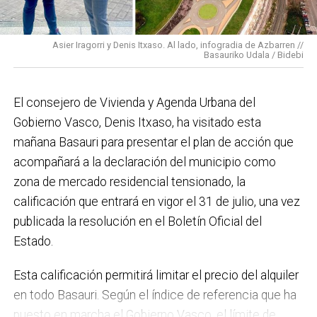
para mucho. En Medio Ambiente destacaría el
impulso para la creación de huertos urbanos,
la
Asier Iragorri y Denis Itxaso. Al lado, infogradia de Azbarren //
elaboración del Plan General de Actuación Energética,
Basauriko Udala / Bidebi
el Plan de Acción contra el Ruido y la instalación de
placas fotovoltaicas en edificios municipales en
El consejero de Vivienda y Agenda Urbana del
régimen de autoconsumo, que hacen de Basauri un
Gobierno Vasco, Denis Itxaso, ha visitado esta
municipio más sostenible y preparado para el futuro.
mañana Basauri para presentar el plan de acción que
En ese sentido, estamos trabajando en acciones de
acompañará a la declaración del municipio como
clima y energía, entre las que destacan el diseño de
zona de mercado residencial tensionado, la
una red de refugios climáticos, junto con un Plan de
calificación que entrará en vigor el 31 de julio, una vez
Actuación ante Episodios de Altas Temperaturas,
publicada la resolución en el Boletín Oficial del
como las que recientemente hemos sufrido.
Estado.
Respecto a Educación tenemos en marcha el
Esta calificación permitirá limitar el precio del alquiler
proyecto de la
nueva haurreskola
que se construirá en
en todo Basauri. Según el índice de referencia que ha
Sarratu, junto a Arizko Ikastola, y que es una apuesta
puesto en marcha el Gobierno Vasco, el límite de