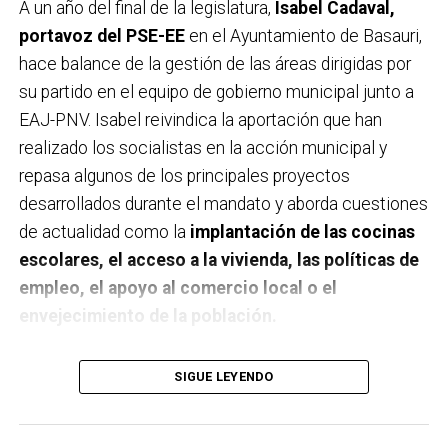
A un año del final de la legislatura,
Isabel Cadaval,
portavoz del PSE-EE
en el Ayuntamiento de Basauri,
hace balance de la gestión de las áreas dirigidas por
su partido en el equipo de gobierno municipal junto a
EAJ-PNV. Isabel reivindica la aportación que han
realizado los socialistas en la acción municipal y
repasa algunos de los principales proyectos
desarrollados durante el mandato y aborda cuestiones
de actualidad como la
implantación de las cocinas
escolares, el acceso a la vivienda, las políticas de
empleo, el apoyo al comercio local o el
envejecimiento de la población.
A un año de acabar la legislatura, ¿qué balance
SIGUE LEYENDO
haces de la gestión del PSE en tus áreas dentro
del equipo de gobierno y qué proyectos
destacarías como más importantes?
Creo que es