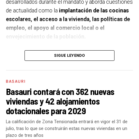
desarrollados durante el mandato y aborda cuestiones
de actualidad como la
implantación de las cocinas
escolares, el acceso a la vivienda, las políticas de
empleo, el apoyo al comercio local o el
envejecimiento de la población.
A un año de acabar la legislatura, ¿qué balance
SIGUE LEYENDO
haces de la gestión del PSE en tus áreas dentro
del equipo de gobierno y qué proyectos
destacarías como más importantes?
Creo que es
BASAURI
importante remarcar que la presencia del PSE-EE en
Basauri contará con 362 nuevas
los gobiernos sirve para transformar y mejorar la vida
viviendas y 42 alojamientos
de las personas y, por eso, tan importante como la
dotacionales para 2029
gestión en las áreas de nuestra responsabilidad es la
impronta que marcamos en cuáles son las prioridades
La calificación de Zona Tensionada entrará en vigor el 31 de
julio, tras lo que se construirán estas nuevas viviendas en un
del equipo de gobierno.
plazo de tres años