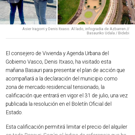
En cuanto a nuestras áreas, estos tres años han dado
para mucho. En Medio Ambiente destacaría el
impulso para la creación de huertos urbanos,
la
Asier Iragorri y Denis Itxaso. Al lado, infogradia de Azbarren //
elaboración del Plan General de Actuación Energética,
Basauriko Udala / Bidebi
el Plan de Acción contra el Ruido y la instalación de
placas fotovoltaicas en edificios municipales en
El consejero de Vivienda y Agenda Urbana del
régimen de autoconsumo, que hacen de Basauri un
Gobierno Vasco, Denis Itxaso, ha visitado esta
municipio más sostenible y preparado para el futuro.
mañana Basauri para presentar el plan de acción que
En ese sentido, estamos trabajando en acciones de
acompañará a la declaración del municipio como
clima y energía, entre las que destacan el diseño de
zona de mercado residencial tensionado, la
una red de refugios climáticos, junto con un Plan de
calificación que entrará en vigor el 31 de julio, una vez
Actuación ante Episodios de Altas Temperaturas,
publicada la resolución en el Boletín Oficial del
como las que recientemente hemos sufrido.
Estado.
Respecto a Educación tenemos en marcha el
Esta calificación permitirá limitar el precio del alquiler
proyecto de la
nueva haurreskola
que se construirá en