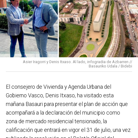
vecinas de esa zona y que simboliza muy bien el
Basauri por el que trabajamos: más accesible, más
conectado y pensado para todas las personas.
En cuanto a nuestras áreas, estos tres años han dado
para mucho. En Medio Ambiente destacaría el
impulso para la creación de huertos urbanos,
la
Asier Iragorri y Denis Itxaso. Al lado, infogradia de Azbarren //
elaboración del Plan General de Actuación Energética,
Basauriko Udala / Bidebi
el Plan de Acción contra el Ruido y la instalación de
placas fotovoltaicas en edificios municipales en
El consejero de Vivienda y Agenda Urbana del
régimen de autoconsumo, que hacen de Basauri un
Gobierno Vasco, Denis Itxaso, ha visitado esta
municipio más sostenible y preparado para el futuro.
mañana Basauri para presentar el plan de acción que
En ese sentido, estamos trabajando en acciones de
acompañará a la declaración del municipio como
clima y energía, entre las que destacan el diseño de
zona de mercado residencial tensionado, la
una red de refugios climáticos, junto con un Plan de
calificación que entrará en vigor el 31 de julio, una vez
Actuación ante Episodios de Altas Temperaturas,