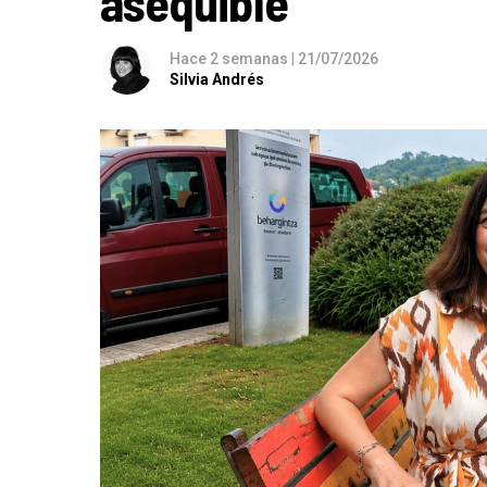
asequible”
Hace 2 semanas
|
21/07/2026
Silvia Andrés