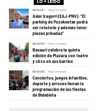
LO + LEÍDO
BASAURI
Hace 3 meses
Asier Iragorri (EAJ-PNV): “El
parking de Pozokoetxe podrá
ser rotatorio y además tener
plazas privadas”
BASAURI
Hace 2 meses
Basauri celebra la quinta
edición de Plazara con teatro
y circo en sus barrios
BASAURI
Hace 2 meses
Conciertos, juegos infantiles,
deporte y arroces llenan la
programación de las fiestas
de Bidebieta