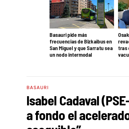
Basauri pide más
Osaki
frecuencias de Bizkaibus en
reva
San Miguel y que Sarratu sea
tras
un nodo intermodal
vacu
BASAURI
Isabel Cadaval (PSE
a fondo el acelerado