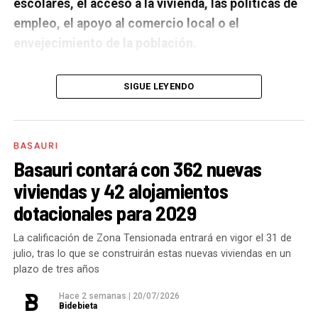
escolares, el acceso a la vivienda, las políticas de
empleo, el apoyo al comercio local o el
envejecimiento de la población.
A un año de acabar la legislatura, ¿qué balance
SIGUE LEYENDO
haces de la gestión del PSE en tus áreas dentro
del equipo de gobierno y qué proyectos
destacarías como más importantes?
Creo que es
BASAURI
importante remarcar que la presencia del PSE-EE en
Basauri contará con 362 nuevas
los gobiernos sirve para transformar y mejorar la vida
viviendas y 42 alojamientos
de las personas y, por eso, tan importante como la
dotacionales para 2029
gestión en las áreas de nuestra responsabilidad es la
impronta que marcamos en cuáles son las prioridades
La calificación de Zona Tensionada entrará en vigor el 31 de
julio, tras lo que se construirán estas nuevas viviendas en un
del equipo de gobierno.
plazo de tres años
En ese sentido, destacaría la construcción de
cinco
Hace 2 semanas
|
20/07/2026
Bidebieta
ascensores para garantizar la accesibilidad entre El