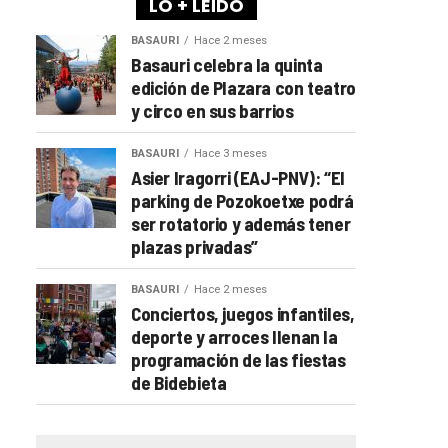
LO + LEÍDO
BASAURI
Hace 2 meses
Basauri celebra la quinta
edición de Plazara con teatro
y circo en sus barrios
BASAURI
Hace 3 meses
Asier Iragorri (EAJ-PNV): “El
parking de Pozokoetxe podrá
ser rotatorio y además tener
plazas privadas”
BASAURI
Hace 2 meses
Conciertos, juegos infantiles,
deporte y arroces llenan la
programación de las fiestas
de Bidebieta