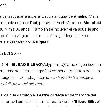
oria.
 de ‘saudade’ a aquella ‘Lisboa antigua’ de
Amália
, ‘María
ombra de neón de
Piaf
, presente en el ‘Milord’ de
Moustaki
u ‘A mis 38 años’. También se incluyen el ya aquel lejano
ore é uno zíngaro’, la cumbia ‘A tragar’ llegada desde
tuaje’ grabado por la
Piquer
.
kpYBQh2orjw
OS DE
‘BILBAO BILBAO’
{/xtypo_info}Como origen suenan
an Francisco’ tema biográfico compuesto para la ocasión
o origen a este trabajo como
«un humilde homenaje a
ifícil oficio del alterne»
.
llos que visitaron el
Teatro Arriaga
en septiembre del
co años, del primer musical del teatro vasco
‘Bilbao Bilbao’
.