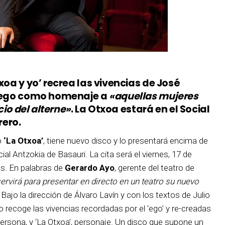
xoa y yo’ recrea las vivencias de José
er-ego como homenaje a
«aquellas mujeres
cio del alterne»
. La Otxoa estará en el Social
rero.
o
‘La Otxoa’
, tiene nuevo disco y lo presentará encima de
al Antzokia de Basauri. La cita será el viernes, 17 de
as. En palabras de
Gerardo Ayo
, gerente del teatro de
ervirá para presentar en directo en un teatro su nuevo
. Bajo la dirección de Álvaro Lavín y con los textos de Julio
o recoge las vivencias recordadas por el ‘ego’ y re-creadas
 persona, y ‘La Otxoa’, personaje. Un disco que supone un