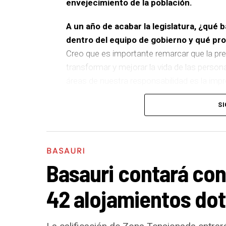
envejecimiento de la población.
A un año de acabar la legislatura, ¿qué 
dentro del equipo de gobierno y qué p
Creo que es importante remarcar que la pre
transformar y mejorar la vida de las person
áreas de nuestra responsabilidad es la im
del equipo de gobierno.
SI
En ese sentido, destacaría la construcción
entre El Kalero y Basozelai
. Es una actuació
los vecinos y vecinas de esa zona y que sim
BASAURI
más accesible, más conectado y pensado p
Basauri contará con
En cuanto a nuestras áreas, estos tres a
42 alojamientos dot
destacaría el
impulso para la creación de h
Actuación Energética, el Plan de Acción cont
en edificios municipales en régimen de au