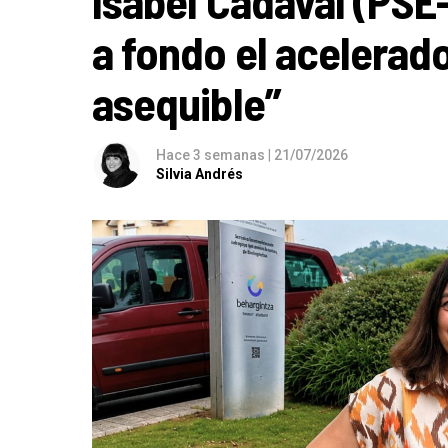
Isabel Cadaval (PSE
a fondo el acelerado
asequible”
Hace 3 semanas
|
21/07/2026
Silvia Andrés