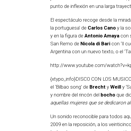
punto de inflexión en una larga trayect
El espectáculo recoge desde la mirada
la portuguesa’ de
Carlos Cano
y la s
y en la figura de
Antonio Amaya
con s
San Remo de
Nicola di Bari
con ‘Il cu
Argentina con un nuevo texto, o el ‘Ta
http://www.youtube.com/watch?v=
{xtypo_info}DISCO CON LOS MUSIC
el ‘Bilbao song’ de
Brecht
y
Weill
y ‘S
y nombre del rincón del
bocho
que di
aquellas mujeres que se dedicaron al d
Un sonido reconocible para todos aque
2009 en la reposición, a los veinticin