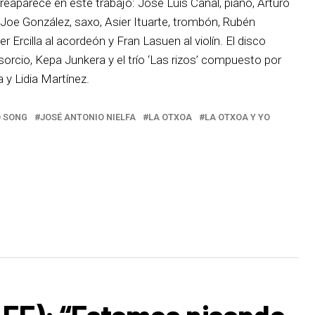
reaparece en este trabajo: José Luis Canal, piano, Arturo
, Joe González, saxo, Asier Ituarte, trombón, Rubén
 Ercilla al acordeón y Fran Lasuen al violín. El disco
rcio, Kepa Junkera y el trío ‘Las rizos’ compuesto por
y Lidia Martínez.
O SONG
JOSÉ ANTONIO NIELFA
LA OTXOA
LA OTXOA Y YO