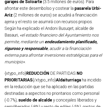
garajes de Soloarte
(3.5 millones de euros). Para
afrontar este desembolso y costear la
pasarela Urbi-
Ariz
(2 millones de euros) se acudirá a financiación
ajena y el resto se asumirá con recursos propios.
Según ha explicado el Andoni Busuqet, alcalde de
Basauri,
«el estado financiero del Ayuntamiento nos
permite, mediante un
endeudamiento planificado,
riguroso y responsable
, acudir a la financiación
externa para afrontar inversiones estratégicas para el
municipio»
.
{xtypo_info}
REDUCCIÓN
DE PARTIDAS
NO
PRIORITARIAS
{/xtypo_info}
Aldaiturriaga
ha incidido
en la reducción que se ha aplicado en las partidas
destinadas a aspectos no prioritarios como personal
(-0.7%),
sueldo de alcalde
y concejales liberados y
semiliberados (-8%) y resto de ediles (-5%), gastos de