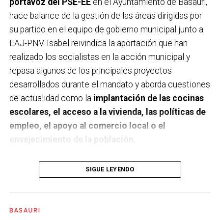
portavoz del PSE-EE
en el Ayuntamiento de Basauri,
hace balance de la gestión de las áreas dirigidas por
su partido en el equipo de gobierno municipal junto a
EAJ-PNV. Isabel reivindica la aportación que han
realizado los socialistas en la acción municipal y
repasa algunos de los principales proyectos
desarrollados durante el mandato y aborda cuestiones
de actualidad como la
implantación de las cocinas
escolares, el acceso a la vivienda, las políticas de
empleo, el apoyo al comercio local o el
envejecimiento de la población.
A un año de acabar la legislatura, ¿qué balance
SIGUE LEYENDO
haces de la gestión del PSE en tus áreas dentro
del equipo de gobierno y qué proyectos
destacarías como más importantes?
Creo que es
BASAURI
importante remarcar que la presencia del PSE-EE en