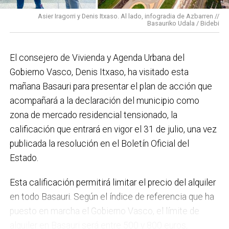
impulso para la creación de huertos urbanos,
la
Asier Iragorri y Denis Itxaso. Al lado, infogradia de Azbarren //
elaboración del Plan General de Actuación Energética,
Basauriko Udala / Bidebi
el Plan de Acción contra el Ruido y la instalación de
placas fotovoltaicas en edificios municipales en
El consejero de Vivienda y Agenda Urbana del
régimen de autoconsumo, que hacen de Basauri un
Gobierno Vasco, Denis Itxaso, ha visitado esta
municipio más sostenible y preparado para el futuro.
mañana Basauri para presentar el plan de acción que
En ese sentido, estamos trabajando en acciones de
acompañará a la declaración del municipio como
clima y energía, entre las que destacan el diseño de
zona de mercado residencial tensionado, la
una red de refugios climáticos, junto con un Plan de
calificación que entrará en vigor el 31 de julio, una vez
Actuación ante Episodios de Altas Temperaturas,
publicada la resolución en el Boletín Oficial del
como las que recientemente hemos sufrido.
Estado.
Respecto a Educación tenemos en marcha el
Esta calificación permitirá limitar el precio del alquiler
proyecto de la
nueva haurreskola
que se construirá en
en todo Basauri. Según el índice de referencia que ha
Sarratu, junto a Arizko Ikastola, y que es una apuesta
puesto en marcha el Gobierno Vasco, el límite de
por la educación pública y un elemento más de apoyo
alquiler en Basauri será entre 500 y 800 euros,
a la conciliación de las familias. También destacaría