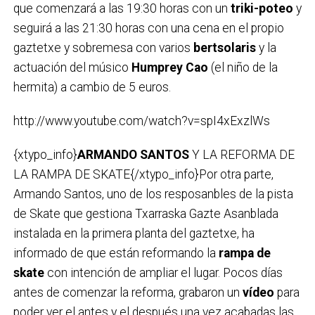
que comenzará a las 19:30 horas con un
triki-poteo
y
seguirá a las 21:30 horas con una cena en el propio
gaztetxe y sobremesa con varios
bertsolaris
y la
actuación del músico
Humprey Cao
(el niño de la
hermita) a cambio de 5 euros.
http://www.youtube.com/watch?v=spI4xExzlWs
{xtypo_info}
ARMANDO SANTOS
Y LA REFORMA DE
LA RAMPA DE SKATE{/xtypo_info}Por otra parte,
Armando Santos, uno de los resposanbles de la pista
de Skate que gestiona Txarraska Gazte Asanblada
instalada en la primera planta del gaztetxe, ha
informado de que están reformando la
rampa de
skate
con intención de ampliar el lugar. Pocos días
antes de comenzar la reforma, grabaron un
vídeo
para
poder ver el antes y el después una vez acabadas las