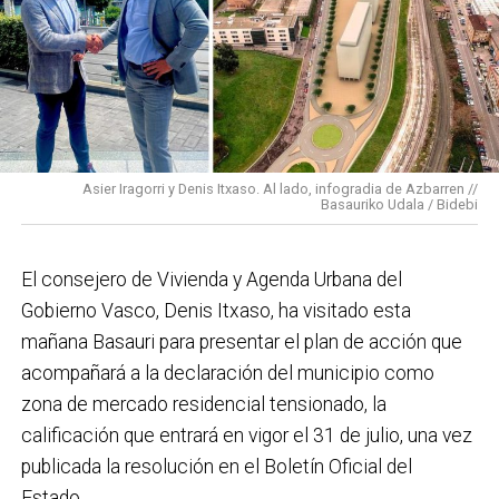
Basauri por el que trabajamos: más accesible, más
conectado y pensado para todas las personas.
En cuanto a nuestras áreas, estos tres años han dado
para mucho. En Medio Ambiente destacaría el
impulso para la creación de huertos urbanos,
la
Asier Iragorri y Denis Itxaso. Al lado, infogradia de Azbarren //
elaboración del Plan General de Actuación Energética,
Basauriko Udala / Bidebi
el Plan de Acción contra el Ruido y la instalación de
placas fotovoltaicas en edificios municipales en
El consejero de Vivienda y Agenda Urbana del
régimen de autoconsumo, que hacen de Basauri un
Gobierno Vasco, Denis Itxaso, ha visitado esta
municipio más sostenible y preparado para el futuro.
mañana Basauri para presentar el plan de acción que
En ese sentido, estamos trabajando en acciones de
acompañará a la declaración del municipio como
clima y energía, entre las que destacan el diseño de
zona de mercado residencial tensionado, la
una red de refugios climáticos, junto con un Plan de
calificación que entrará en vigor el 31 de julio, una vez
Actuación ante Episodios de Altas Temperaturas,
publicada la resolución en el Boletín Oficial del
como las que recientemente hemos sufrido.
Estado.