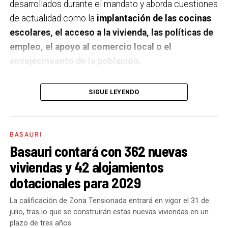
desarrollados durante el mandato y aborda cuestiones
de actualidad como la
implantación de las cocinas
escolares, el acceso a la vivienda, las políticas de
empleo, el apoyo al comercio local o el
envejecimiento de la población.
A un año de acabar la legislatura, ¿qué balance
SIGUE LEYENDO
haces de la gestión del PSE en tus áreas dentro
del equipo de gobierno y qué proyectos
destacarías como más importantes?
Creo que es
BASAURI
importante remarcar que la presencia del PSE-EE en
Basauri contará con 362 nuevas
los gobiernos sirve para transformar y mejorar la vida
viviendas y 42 alojamientos
de las personas y, por eso, tan importante como la
dotacionales para 2029
gestión en las áreas de nuestra responsabilidad es la
impronta que marcamos en cuáles son las prioridades
La calificación de Zona Tensionada entrará en vigor el 31 de
julio, tras lo que se construirán estas nuevas viviendas en un
del equipo de gobierno.
plazo de tres años