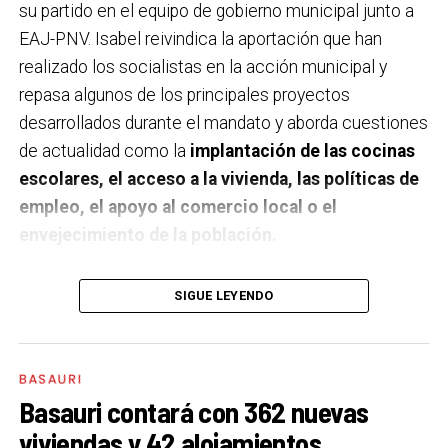
su partido en el equipo de gobierno municipal junto a
EAJ-PNV. Isabel reivindica la aportación que han
realizado los socialistas en la acción municipal y
repasa algunos de los principales proyectos
desarrollados durante el mandato y aborda cuestiones
de actualidad como la
implantación de las cocinas
escolares, el acceso a la vivienda, las políticas de
empleo, el apoyo al comercio local o el
envejecimiento de la población.
A un año de acabar la legislatura, ¿qué balance
SIGUE LEYENDO
haces de la gestión del PSE en tus áreas dentro
del equipo de gobierno y qué proyectos
destacarías como más importantes?
Creo que es
BASAURI
importante remarcar que la presencia del PSE-EE en
Basauri contará con 362 nuevas
los gobiernos sirve para transformar y mejorar la vida
viviendas y 42 alojamientos