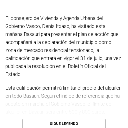
el Plan de Acción contra el Ruido y la instalación de
placas fotovoltaicas en edificios municipales en
El consejero de Vivienda y Agenda Urbana del
régimen de autoconsumo, que hacen de Basauri un
Gobierno Vasco, Denis Itxaso, ha visitado esta
municipio más sostenible y preparado para el futuro.
mañana Basauri para presentar el plan de acción que
En ese sentido, estamos trabajando en acciones de
acompañará a la declaración del municipio como
clima y energía, entre las que destacan el diseño de
zona de mercado residencial tensionado, la
una red de refugios climáticos, junto con un Plan de
calificación que entrará en vigor el 31 de julio, una vez
Actuación ante Episodios de Altas Temperaturas,
publicada la resolución en el Boletín Oficial del
como las que recientemente hemos sufrido.
Estado.
Respecto a Educación tenemos en marcha el
Esta calificación permitirá limitar el precio del alquiler
proyecto de la
nueva haurreskola
que se construirá en
en todo Basauri. Según el índice de referencia que ha
Sarratu, junto a Arizko Ikastola, y que es una apuesta
puesto en marcha el Gobierno Vasco, el límite de
por la educación pública y un elemento más de apoyo
alquiler en Basauri será entre 500 y 800 euros,
a la conciliación de las familias. También destacaría
dependiendo de la zona y de las características de la
el trabajo que desarrollamos en igualdad, con una
SIGUE LEYENDO
vivienda. Los interesados pueden consultar el límite