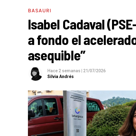
BASAURI
Isabel Cadaval (PSE
a fondo el acelerado
asequible”
Hace 2 semanas
|
21/07/2026
Silvia Andrés