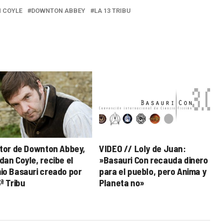
 COYLE
DOWNTON ABBEY
LA 13 TRIBU
ctor de Downton Abbey,
VIDEO // Loly de Juan:
dan Coyle, recibe el
»Basauri Con recauda dinero
io Basauri creado por
para el pueblo, pero Anima y
ª Tribu
Planeta no»