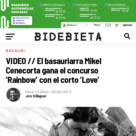
BASAURI
VIDEO // El basauriarra Mikel
Cenecorta gana el concurso
‘Rainbow’ con el corto ‘Love’
Hace 14 años
|
30/06/2012
Jon Villapun