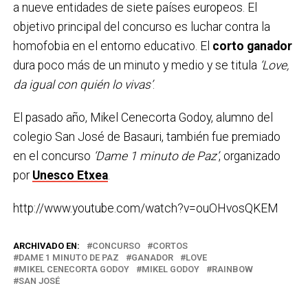
a nueve entidades de siete países europeos. El
objetivo principal del concurso es luchar contra la
homofobia en el entorno educativo. El
corto ganador
dura poco más de un minuto y medio y se titula
‘Love,
da igual con quién lo vivas’
.
El pasado año, Mikel Cenecorta Godoy, alumno del
colegio San José de Basauri, también fue premiado
en el concurso
‘Dame 1 minuto de Paz’
, organizado
por
Unesco Etxea
.
http://www.youtube.com/watch?v=ouOHvosQKEM
ARCHIVADO EN:
CONCURSO
CORTOS
DAME 1 MINUTO DE PAZ
GANADOR
LOVE
MIKEL CENECORTA GODOY
MIKEL GODOY
RAINBOW
SAN JOSÉ