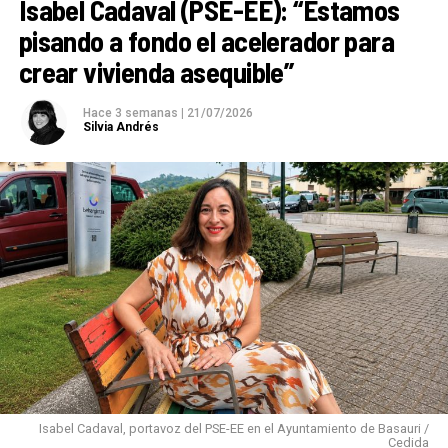
Isabel Cadaval (PSE-EE): “Estamos
pisando a fondo el acelerador para
crear vivienda asequible”
Hace 3 semanas
|
21/07/2026
Silvia Andrés
Isabel Cadaval, portavoz del PSE-EE en el Ayuntamiento de Basauri /
Cedida