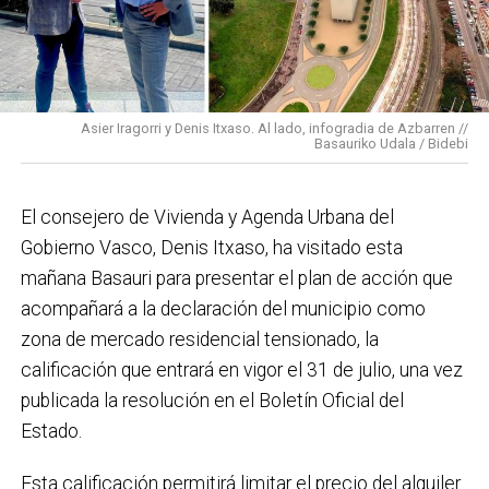
En cuanto a nuestras áreas, estos tres años han dado
para mucho. En Medio Ambiente destacaría el
impulso para la creación de huertos urbanos,
la
Asier Iragorri y Denis Itxaso. Al lado, infogradia de Azbarren //
elaboración del Plan General de Actuación Energética,
Basauriko Udala / Bidebi
el Plan de Acción contra el Ruido y la instalación de
placas fotovoltaicas en edificios municipales en
El consejero de Vivienda y Agenda Urbana del
régimen de autoconsumo, que hacen de Basauri un
Gobierno Vasco, Denis Itxaso, ha visitado esta
municipio más sostenible y preparado para el futuro.
mañana Basauri para presentar el plan de acción que
En ese sentido, estamos trabajando en acciones de
acompañará a la declaración del municipio como
clima y energía, entre las que destacan el diseño de
zona de mercado residencial tensionado, la
una red de refugios climáticos, junto con un Plan de
calificación que entrará en vigor el 31 de julio, una vez
Actuación ante Episodios de Altas Temperaturas,
publicada la resolución en el Boletín Oficial del
como las que recientemente hemos sufrido.
Estado.
Respecto a Educación tenemos en marcha el
Esta calificación permitirá limitar el precio del alquiler