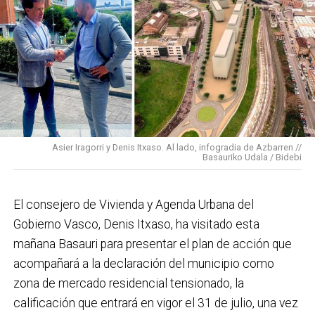
vecinas de esa zona y que simboliza muy bien el
Basauri por el que trabajamos: más accesible, más
conectado y pensado para todas las personas.
En cuanto a nuestras áreas, estos tres años han dado
para mucho. En Medio Ambiente destacaría el
impulso para la creación de huertos urbanos,
la
Asier Iragorri y Denis Itxaso. Al lado, infogradia de Azbarren //
elaboración del Plan General de Actuación Energética,
Basauriko Udala / Bidebi
el Plan de Acción contra el Ruido y la instalación de
placas fotovoltaicas en edificios municipales en
El consejero de Vivienda y Agenda Urbana del
régimen de autoconsumo, que hacen de Basauri un
Gobierno Vasco, Denis Itxaso, ha visitado esta
municipio más sostenible y preparado para el futuro.
mañana Basauri para presentar el plan de acción que
En ese sentido, estamos trabajando en acciones de
acompañará a la declaración del municipio como
clima y energía, entre las que destacan el diseño de
zona de mercado residencial tensionado, la
una red de refugios climáticos, junto con un Plan de
calificación que entrará en vigor el 31 de julio, una vez
Actuación ante Episodios de Altas Temperaturas,