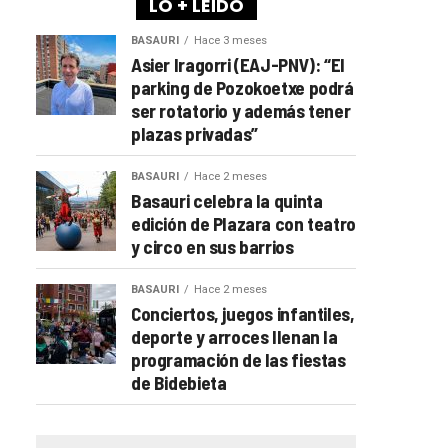
LO + LEÍDO
BASAURI
Hace 3 meses
Asier Iragorri (EAJ-PNV): “El
parking de Pozokoetxe podrá
ser rotatorio y además tener
plazas privadas”
BASAURI
Hace 2 meses
Basauri celebra la quinta
edición de Plazara con teatro
y circo en sus barrios
BASAURI
Hace 2 meses
Conciertos, juegos infantiles,
deporte y arroces llenan la
programación de las fiestas
de Bidebieta