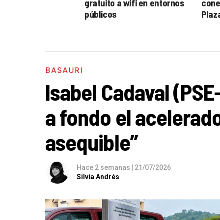
gratuito a wifi en entornos
conex
públicos
Plaza
BASAURI
Isabel Cadaval (PSE
a fondo el acelerado
asequible”
Hace 2 semanas
|
21/07/2026
Silvia Andrés