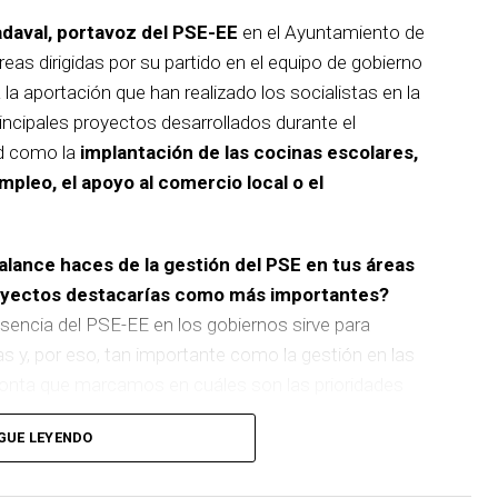
adaval, portavoz del PSE-EE
en el Ayuntamiento de
reas dirigidas por su partido en el equipo de gobierno
 la aportación que han realizado los socialistas en la
incipales proyectos desarrollados durante el
d como la
implantación de las cocinas escolares,
empleo, el apoyo al comercio local o el
balance haces de la gestión del PSE en tus áreas
royectos destacarías como más importantes?
sencia del PSE-EE en los gobiernos sirve para
as y, por eso, tan importante como la gestión en las
pronta que marcamos en cuáles son las prioridades
GUE LEYENDO
 de
cinco ascensores para garantizar la accesibilidad
n que transformará la movilidad y la accesibilidad de