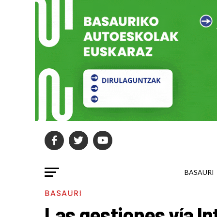
BASAURI
BASAURI
Las gestiones vía In