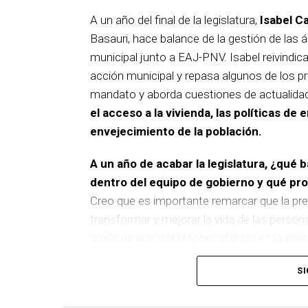
A un año del final de la legislatura,
Isabel C
Basauri, hace balance de la gestión de las á
municipal junto a EAJ-PNV. Isabel reivindica
acción municipal y repasa algunos de los pr
mandato y aborda cuestiones de actualida
el acceso a la vivienda, las políticas de 
envejecimiento de la población.
A un año de acabar la legislatura, ¿qué 
dentro del equipo de gobierno y qué p
Creo que es importante remarcar que la pre
transformar y mejorar la vida de las person
áreas de nuestra responsabilidad es la im
del equipo de gobierno.
SI
En ese sentido, destacaría la construcción
entre El Kalero y Basozelai
. Es una actuació