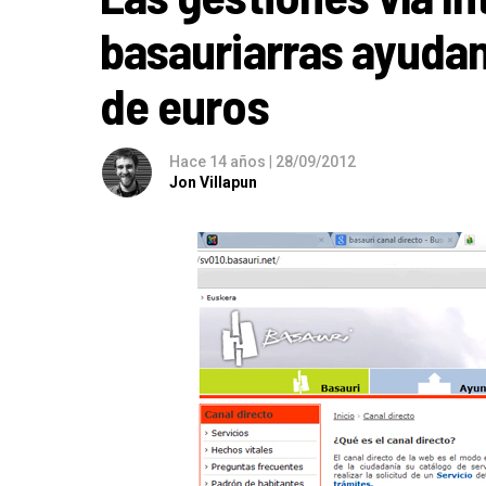
basauriarras ayudan
de euros
Hace 14 años
|
28/09/2012
Jon Villapun