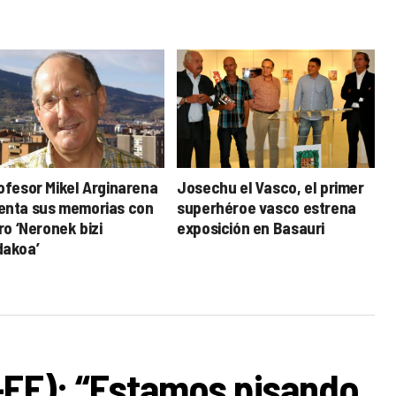
rofesor Mikel Arginarena
Josechu el Vasco, el primer
enta sus memorias con
superhéroe vasco estrena
bro ‘Neronek bizi
exposición en Basauri
dakoa’
-EE): “Estamos pisando