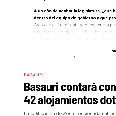
A un año de acabar la legislatura, ¿qué 
dentro del equipo de gobierno y qué p
Creo que es importante remarcar que la pre
transformar y mejorar la vida de las person
áreas de nuestra responsabilidad es la im
del equipo de gobierno.
SI
En ese sentido, destacaría la construcción
entre El Kalero y Basozelai
. Es una actuació
los vecinos y vecinas de esa zona y que sim
BASAURI
más accesible, más conectado y pensado p
Basauri contará con
En cuanto a nuestras áreas, estos tres a
42 alojamientos dot
destacaría el
impulso para la creación de h
Actuación Energética, el Plan de Acción cont
en edificios municipales en régimen de au
La calificación de Zona Tensionada entrará 