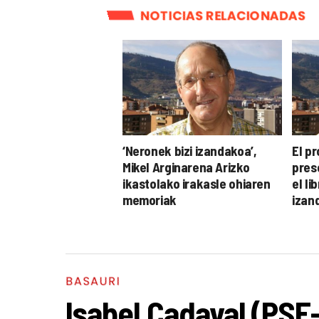
NOTICIAS RELACIONADAS
‘Neronek bizi izandakoa’,
El p
Mikel Arginarena Arizko
pres
ikastolako irakasle ohiaren
el li
memoriak
izan
BASAURI
Isabel Cadaval (PSE