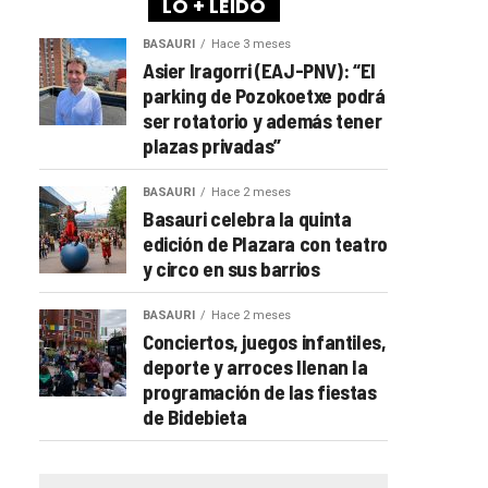
LO + LEÍDO
BASAURI
Hace 3 meses
Asier Iragorri (EAJ-PNV): “El
parking de Pozokoetxe podrá
ser rotatorio y además tener
plazas privadas”
BASAURI
Hace 2 meses
Basauri celebra la quinta
edición de Plazara con teatro
y circo en sus barrios
BASAURI
Hace 2 meses
Conciertos, juegos infantiles,
deporte y arroces llenan la
programación de las fiestas
de Bidebieta