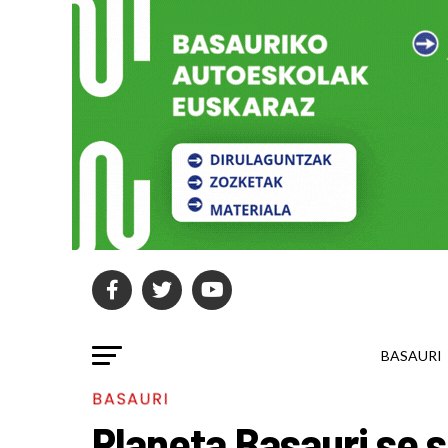
BASAURI
BASAURI
Planeta Basauri se 