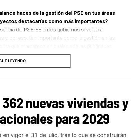
balance haces de la gestión del PSE en tus áreas
royectos destacarías como más importantes?
sencia del PSE-EE en los gobiernos sirve para
as y, por eso, tan importante como la gestión en las
pronta que marcamos en cuáles son las prioridades
GUE LEYENDO
 de
cinco ascensores para garantizar la accesibilidad
n que transformará la movilidad y la accesibilidad de
boliza muy bien el Basauri por el que trabajamos:
ara todas las personas.
 362 nuevas viviendas y
ños han dado para mucho. En Medio Ambiente
acionales para 2029
uertos urbanos,
la elaboración del Plan General de
ra el Ruido y la instalación de placas fotovoltaicas
toconsumo, que hacen de Basauri un municipio más
en vigor el 31 de julio, tras lo que se construirán