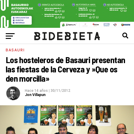
BASAURI
Los hosteleros de Basauri presentan
las fiestas de la Cerveza y »Que os
den morcilla»
Hace 14 años
|
30/11/2012
Jon Villapun