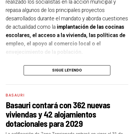
realizado los socialistas en la acción municipal y
repasa algunos de los principales proyectos
desarrollados durante el mandato y aborda cuestiones
de actualidad como la
implantación de las cocinas
escolares, el acceso a la vivienda, las políticas de
empleo, el apoyo al comercio local o el
envejecimiento de la población.
A un año de acabar la legislatura, ¿qué balance
SIGUE LEYENDO
haces de la gestión del PSE en tus áreas dentro
del equipo de gobierno y qué proyectos
destacarías como más importantes?
Creo que es
BASAURI
importante remarcar que la presencia del PSE-EE en
Basauri contará con 362 nuevas
los gobiernos sirve para transformar y mejorar la vida
viviendas y 42 alojamientos
de las personas y, por eso, tan importante como la
dotacionales para 2029
gestión en las áreas de nuestra responsabilidad es la
impronta que marcamos en cuáles son las prioridades