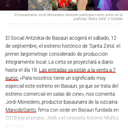
pulseras de aviso de temperatura pitando al unísono,
con programas de envejecimiento activo, actividades
una acción que los sindicatos tachan de negligente y
en los centros de personas mayores e iniciativas para
El basauriarra Jordi Monedero también participa como actor en la
contraria al propio plan de emergencias de la
película 'Santa Zeta' // Cedida
combatir la brecha digital. Además, este año se ha
compañía.
inaugurado un
nuevo centro de encuentro en Soloarte
y
, a principios del año que viene, se comenzarán a
El Social Antzokia de Basauri acogerá el sábado, 12
Sin soluciones reales
prestar los servicios de atención diurna y viviendas
de septiembre, el estreno histórico de ‘Santa Zeta’, el
Ante la falta de soluciones en las reuniones del
comunitarias.
primer largometraje considerado de producción
comité, los representantes de los trabajadores
íntegramente local. La cinta se proyectará a diario
En las últimas semanas la actualidad municipal ha
advirtieron a la dirección con elevar los hechos a la
hasta el día 18.
Las entradas ya están a la venta a 7
estado marcada por las investigaciones sobre
Inspección de Trabajo. Aunque inicialmente
euros.
«Para nosotros tiene un significado muy
presuntas irregularidades urbanísticas
. ¿Cómo
percibieron un amago de cambio de actitud, la parte
especial este estreno en Basauri, ya que se trata del
está afrontando el equipo de gobierno esta
social lamenta que las medidas adoptadas ante las
estreno comercial en salas de cine», nos comenta
situación y qué mensaje trasladarías a la
nuevas alertas meteorológicas han sido meramente
Jordi Monedero, productor basauriarra de la vizcaína
ciudadanía?
Los hechos denunciados son graves y
«testimoniales, esporádicas y centradas en
ManodeSanto
, firma con sede en Basauri fundada en
nos corresponde aclarar si han existido irregularidades
aparentar», sin llegar a aplicar soluciones reales ni
2018 por el propio Jordi y el cineasta Antonio Muñoz
con el mayor rigor y transparencia, así como
efectivas en los puestos de mayor exposición.
de Mesa.