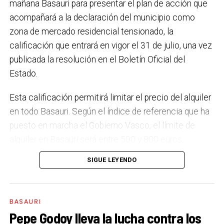
mañana Basauri para presentar el plan de acción que
En ese sentido, estamos trabajando en acciones de
acompañará a la declaración del municipio como
clima y energía, entre las que destacan el diseño de
zona de mercado residencial tensionado, la
una red de refugios climáticos, junto con un Plan de
calificación que entrará en vigor el 31 de julio, una vez
Actuación ante Episodios de Altas Temperaturas,
publicada la resolución en el Boletín Oficial del
como las que recientemente hemos sufrido.
Estado.
Respecto a Educación tenemos en marcha el
Esta calificación permitirá limitar el precio del alquiler
proyecto de la
nueva haurreskola
que se construirá en
en todo Basauri. Según el índice de referencia que ha
Sarratu, junto a Arizko Ikastola, y que es una apuesta
puesto en marcha el Gobierno Vasco, el límite de
por la educación pública y un elemento más de apoyo
alquiler en Basauri será entre 500 y 800 euros,
a la conciliación de las familias. También destacaría
dependiendo de la zona y de las características de la
el trabajo que desarrollamos en igualdad, con una
SIGUE LEYENDO
vivienda. Los interesados pueden consultar el límite
intensificación en la sensibilización respecto a la
de precio a través del portal
violencia machista.
eremutensionatua.euskadi.eus
BASAURI
El acceso al empleo sigue siendo una de las
Pepe Godoy lleva la lucha contra los
Plan de tres años
principales preocupaciones en Basauri,