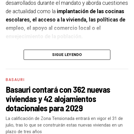
desarrollados durante el mandato y aborda cuestiones
de actualidad como la
implantación de las cocinas
escolares, el acceso a la vivienda, las políticas de
empleo, el apoyo al comercio local o el
envejecimiento de la población.
A un año de acabar la legislatura, ¿qué balance
SIGUE LEYENDO
haces de la gestión del PSE en tus áreas dentro
del equipo de gobierno y qué proyectos
destacarías como más importantes?
Creo que es
BASAURI
importante remarcar que la presencia del PSE-EE en
Basauri contará con 362 nuevas
los gobiernos sirve para transformar y mejorar la vida
viviendas y 42 alojamientos
de las personas y, por eso, tan importante como la
dotacionales para 2029
gestión en las áreas de nuestra responsabilidad es la
impronta que marcamos en cuáles son las prioridades
La calificación de Zona Tensionada entrará en vigor el 31 de
julio, tras lo que se construirán estas nuevas viviendas en un
del equipo de gobierno.
plazo de tres años