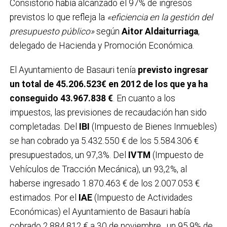
Consistorio había alcanzado el 97% de ingresos
previstos lo que refleja la
«eficiencia en la gestión del
presupuesto público»
según
Aitor Aldaiturriaga
,
delegado de Hacienda y Promoción Económica.
El Ayuntamiento de Basauri tenía
previsto ingresar
un total de 45.206.523€ en 2012 de los que ya ha
conseguido 43.967.838 €
. En cuanto a los
impuestos, las previsiones de recaudación han sido
completadas. Del
IBI
(Impuesto de Bienes Inmuebles)
se han cobrado ya 5.432.550 € de los 5.584.306 €
presupuestados, un 97,3%. Del
IVTM
(Impuesto de
Vehículos de Tracción Mecánica), un 93,2%, al
haberse ingresado 1.870.463 € de los 2.007.053 €
estimados. Por el
IAE
(Impuesto de Actividades
Económicas) el Ayuntamiento de Basauri había
cobrado 2.884.812 € a 30 de noviembre, un 95,9% de