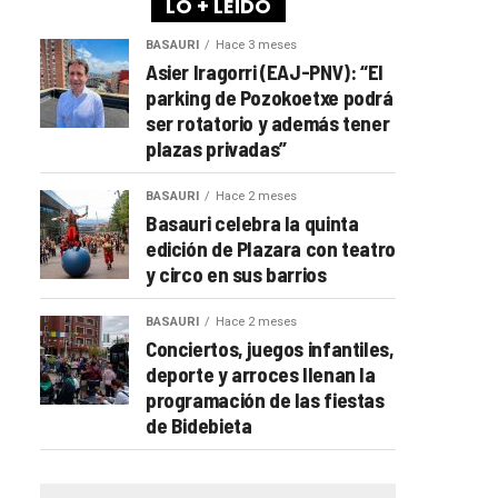
LO + LEÍDO
BASAURI
Hace 3 meses
Asier Iragorri (EAJ-PNV): “El
parking de Pozokoetxe podrá
ser rotatorio y además tener
plazas privadas”
BASAURI
Hace 2 meses
Basauri celebra la quinta
edición de Plazara con teatro
y circo en sus barrios
BASAURI
Hace 2 meses
Conciertos, juegos infantiles,
deporte y arroces llenan la
programación de las fiestas
de Bidebieta