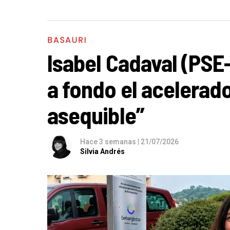
BASAURI
Isabel Cadaval (PSE
a fondo el acelerado
asequible”
Hace 3 semanas
|
21/07/2026
Silvia Andrés