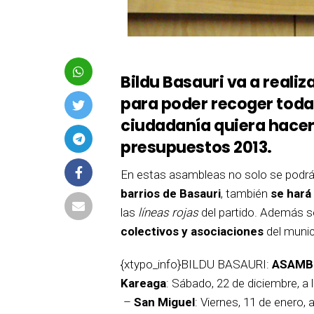
Bildu Basauri va a reali
para poder recoger toda
ciudadanía quiera hacer 
presupuestos 2013.
En estas asambleas no solo se podrán
barrios de Basauri
, también
se hará
las
líneas rojas
del partido. Además se
colectivos y asociaciones
del munic
{xtypo_info}BILDU BASAURI:
ASAMB
Kareaga
: Sábado, 22 de diciembre, a 
–
San Miguel
: Viernes, 11 de enero, 