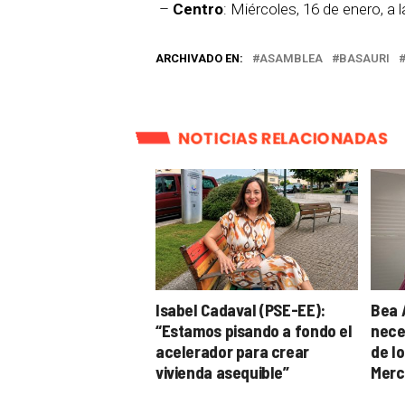
–
Centro
: Miércoles, 16 de enero, a 
ARCHIVADO EN:
ASAMBLEA
BASAURI
NOTICIAS RELACIONADAS
Isabel Cadaval (PSE-EE):
Bea A
“Estamos pisando a fondo el
neces
acelerador para crear
de l
vivienda asequible”
Merca
uso 