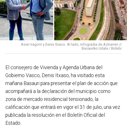
Basauri por el que trabajamos: más accesible, más
conectado y pensado para todas las personas.
En cuanto a nuestras áreas, estos tres años han dado
para mucho. En Medio Ambiente destacaría el
impulso para la creación de huertos urbanos,
la
Asier Iragorri y Denis Itxaso. Al lado, infogradia de Azbarren //
elaboración del Plan General de Actuación Energética,
Basauriko Udala / Bidebi
el Plan de Acción contra el Ruido y la instalación de
placas fotovoltaicas en edificios municipales en
El consejero de Vivienda y Agenda Urbana del
régimen de autoconsumo, que hacen de Basauri un
Gobierno Vasco, Denis Itxaso, ha visitado esta
municipio más sostenible y preparado para el futuro.
mañana Basauri para presentar el plan de acción que
En ese sentido, estamos trabajando en acciones de
acompañará a la declaración del municipio como
clima y energía, entre las que destacan el diseño de
zona de mercado residencial tensionado, la
una red de refugios climáticos, junto con un Plan de
calificación que entrará en vigor el 31 de julio, una vez
Actuación ante Episodios de Altas Temperaturas,
publicada la resolución en el Boletín Oficial del
como las que recientemente hemos sufrido.
Estado.