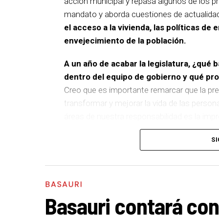
acción municipal y repasa algunos de los pr
mandato y aborda cuestiones de actualida
el acceso a la vivienda, las políticas de 
envejecimiento de la población.
A un año de acabar la legislatura, ¿qué 
dentro del equipo de gobierno y qué p
Creo que es importante remarcar que la pre
transformar y mejorar la vida de las person
áreas de nuestra responsabilidad es la im
del equipo de gobierno.
SI
En ese sentido, destacaría la construcción
entre El Kalero y Basozelai
. Es una actuació
los vecinos y vecinas de esa zona y que sim
BASAURI
más accesible, más conectado y pensado p
Basauri contará con
En cuanto a nuestras áreas, estos tres a