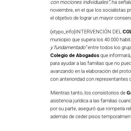
con mociones individuales”
, ha seña
noviembre, en el que los socialistas
el objetivo de lograr un mayor consen
{xtypo_info}INTERVENCIÓN DEL
CO
municipio que supera los 40.000 habit
y fundamentado”
entre todos los grupo
Colegio de Abogados
que informará, 
para ayudar a las familias que no pued
avanzando en la elaboración del proto
con anterioridad con representantes 
Mientras tanto, los consistorios de
G
asistencia jurídica a las familias cuan
por su parte, aseguró que rompería r
además de ceder pisos temporalment