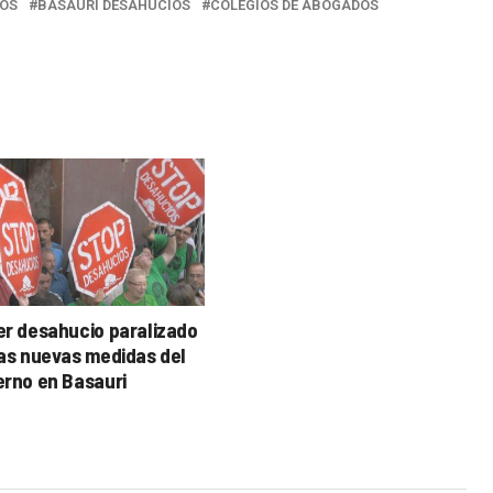
IOS
BASAURI DESAHUCIOS
COLEGIOS DE ABOGADOS
er desahucio paralizado
las nuevas medidas del
erno en Basauri