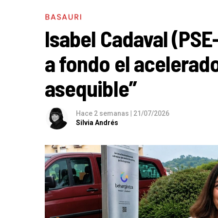
BASAURI
Isabel Cadaval (PSE
a fondo el acelerado
asequible”
Hace 2 semanas
|
21/07/2026
Silvia Andrés