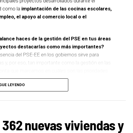
incipales proyectos desarrollados durante el
d como la
implantación de las cocinas escolares,
empleo, el apoyo al comercio local o el
balance haces de la gestión del PSE en tus áreas
royectos destacarías como más importantes?
sencia del PSE-EE en los gobiernos sirve para
as y, por eso, tan importante como la gestión en las
pronta que marcamos en cuáles son las prioridades
GUE LEYENDO
 de
cinco ascensores para garantizar la accesibilidad
n que transformará la movilidad y la accesibilidad de
boliza muy bien el Basauri por el que trabajamos:
ara todas las personas.
 362 nuevas viviendas y
ños han dado para mucho. En Medio Ambiente