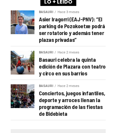
LO + LEÍDO
BASAURI
Hace 3 meses
Asier Iragorri (EAJ-PNV): “El
parking de Pozokoetxe podrá
ser rotatorio y además tener
plazas privadas”
BASAURI
Hace 2 meses
Basauri celebra la quinta
edición de Plazara con teatro
y circo en sus barrios
BASAURI
Hace 2 meses
Conciertos, juegos infantiles,
deporte y arroces llenan la
programación de las fiestas
de Bidebieta