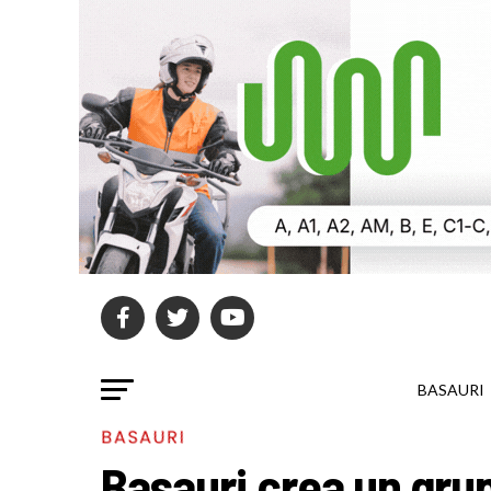
BASAURI
BASAURI
Basauri crea un gru