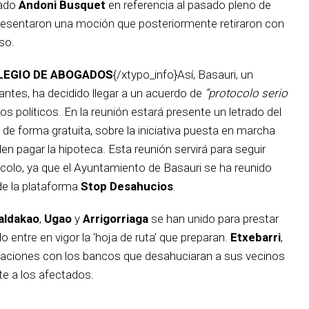
lado
Andoni Busquet
en referencia al pasado pleno de
 presentaron una moción que posteriormente retiraron con
so.
LEGIO DE ABOGADOS
{/xtypo_info}Así, Basauri, un
antes, ha decidido llegar a un acuerdo de
“protocolo serio
s políticos. En la reunión estará presente un letrado del
de forma gratuita, sobre la iniciativa puesta en marcha
en pagar la hipoteca. Esta reunión servirá para seguir
colo, ya que el Ayuntamiento de Basauri se ha reunido
de la plataforma
Stop Desahucios
.
aldakao
,
Ugao
y
Arrigorriaga
se han unido para prestar
do entre en vigor la ‘hoja de ruta’ que preparan.
Etxebarri
,
elaciones con los bancos que desahuciaran a sus vecinos
e a los afectados.