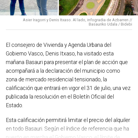
para mucho. En Medio Ambiente destacaría el
impulso para la creación de huertos urbanos,
la
Asier Iragorri y Denis Itxaso. Al lado, infogradia de Azbarren //
elaboración del Plan General de Actuación Energética,
Basauriko Udala / Bidebi
el Plan de Acción contra el Ruido y la instalación de
placas fotovoltaicas en edificios municipales en
El consejero de Vivienda y Agenda Urbana del
régimen de autoconsumo, que hacen de Basauri un
Gobierno Vasco, Denis Itxaso, ha visitado esta
municipio más sostenible y preparado para el futuro.
mañana Basauri para presentar el plan de acción que
En ese sentido, estamos trabajando en acciones de
acompañará a la declaración del municipio como
clima y energía, entre las que destacan el diseño de
zona de mercado residencial tensionado, la
una red de refugios climáticos, junto con un Plan de
calificación que entrará en vigor el 31 de julio, una vez
Actuación ante Episodios de Altas Temperaturas,
publicada la resolución en el Boletín Oficial del
como las que recientemente hemos sufrido.
Estado.
Respecto a Educación tenemos en marcha el
Esta calificación permitirá limitar el precio del alquiler
proyecto de la
nueva haurreskola
que se construirá en
en todo Basauri. Según el índice de referencia que ha
Sarratu, junto a Arizko Ikastola, y que es una apuesta
puesto en marcha el Gobierno Vasco, el límite de