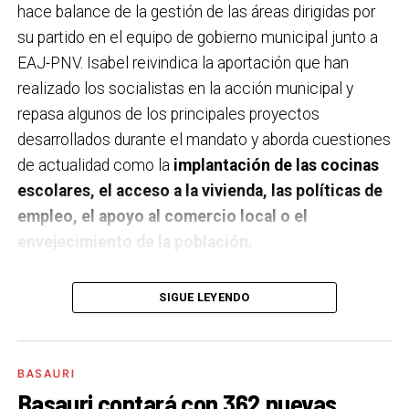
hace balance de la gestión de las áreas dirigidas por
su partido en el equipo de gobierno municipal junto a
EAJ-PNV. Isabel reivindica la aportación que han
realizado los socialistas en la acción municipal y
repasa algunos de los principales proyectos
desarrollados durante el mandato y aborda cuestiones
de actualidad como la
implantación de las cocinas
escolares, el acceso a la vivienda, las políticas de
empleo, el apoyo al comercio local o el
envejecimiento de la población.
A un año de acabar la legislatura, ¿qué balance
SIGUE LEYENDO
haces de la gestión del PSE en tus áreas dentro
del equipo de gobierno y qué proyectos
destacarías como más importantes?
Creo que es
BASAURI
importante remarcar que la presencia del PSE-EE en
Basauri contará con 362 nuevas