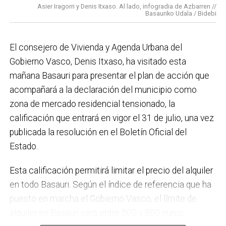
Asier Iragorri y Denis Itxaso. Al lado, infogradia de Azbarren //
elaboración del Plan General de Actuación Energética,
Basauriko Udala / Bidebi
el Plan de Acción contra el Ruido y la instalación de
placas fotovoltaicas en edificios municipales en
El consejero de Vivienda y Agenda Urbana del
régimen de autoconsumo, que hacen de Basauri un
Gobierno Vasco, Denis Itxaso, ha visitado esta
municipio más sostenible y preparado para el futuro.
mañana Basauri para presentar el plan de acción que
En ese sentido, estamos trabajando en acciones de
acompañará a la declaración del municipio como
clima y energía, entre las que destacan el diseño de
zona de mercado residencial tensionado, la
una red de refugios climáticos, junto con un Plan de
calificación que entrará en vigor el 31 de julio, una vez
Actuación ante Episodios de Altas Temperaturas,
publicada la resolución en el Boletín Oficial del
como las que recientemente hemos sufrido.
Estado.
Respecto a Educación tenemos en marcha el
Esta calificación permitirá limitar el precio del alquiler
proyecto de la
nueva haurreskola
que se construirá en
en todo Basauri. Según el índice de referencia que ha
Sarratu, junto a Arizko Ikastola, y que es una apuesta
puesto en marcha el Gobierno Vasco, el límite de
por la educación pública y un elemento más de apoyo
alquiler en Basauri será entre 500 y 800 euros,
a la conciliación de las familias. También destacaría