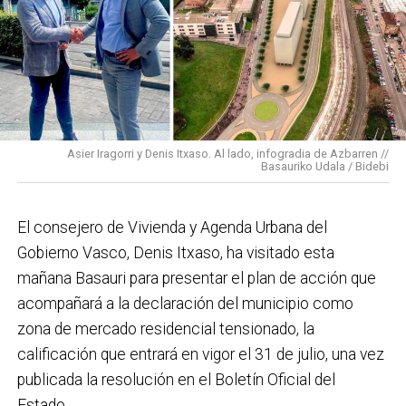
Basauri por el que trabajamos: más accesible, más
conectado y pensado para todas las personas.
En cuanto a nuestras áreas, estos tres años han dado
para mucho. En Medio Ambiente destacaría el
impulso para la creación de huertos urbanos,
la
Asier Iragorri y Denis Itxaso. Al lado, infogradia de Azbarren //
elaboración del Plan General de Actuación Energética,
Basauriko Udala / Bidebi
el Plan de Acción contra el Ruido y la instalación de
placas fotovoltaicas en edificios municipales en
El consejero de Vivienda y Agenda Urbana del
régimen de autoconsumo, que hacen de Basauri un
Gobierno Vasco, Denis Itxaso, ha visitado esta
municipio más sostenible y preparado para el futuro.
mañana Basauri para presentar el plan de acción que
En ese sentido, estamos trabajando en acciones de
acompañará a la declaración del municipio como
clima y energía, entre las que destacan el diseño de
zona de mercado residencial tensionado, la
una red de refugios climáticos, junto con un Plan de
calificación que entrará en vigor el 31 de julio, una vez
Actuación ante Episodios de Altas Temperaturas,
publicada la resolución en el Boletín Oficial del
como las que recientemente hemos sufrido.
Estado.