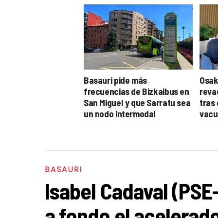
Basauri pide más
Osaki
frecuencias de Bizkaibus en
reva
San Miguel y que Sarratu sea
tras
un nodo intermodal
vacu
BASAURI
Isabel Cadaval (PSE
a fondo el acelerado