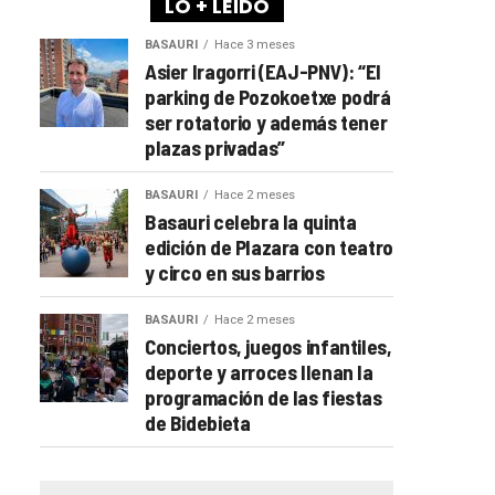
LO + LEÍDO
BASAURI
Hace 3 meses
Asier Iragorri (EAJ-PNV): “El
parking de Pozokoetxe podrá
ser rotatorio y además tener
plazas privadas”
BASAURI
Hace 2 meses
Basauri celebra la quinta
edición de Plazara con teatro
y circo en sus barrios
BASAURI
Hace 2 meses
Conciertos, juegos infantiles,
deporte y arroces llenan la
programación de las fiestas
de Bidebieta