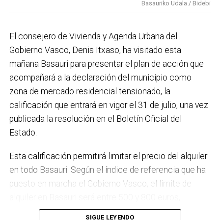
Basauriko Udala / Bidebi
el Plan de Acción contra el Ruido y la instalación de
placas fotovoltaicas en edificios municipales en
El consejero de Vivienda y Agenda Urbana del
régimen de autoconsumo, que hacen de Basauri un
Gobierno Vasco, Denis Itxaso, ha visitado esta
municipio más sostenible y preparado para el futuro.
mañana Basauri para presentar el plan de acción que
En ese sentido, estamos trabajando en acciones de
acompañará a la declaración del municipio como
clima y energía, entre las que destacan el diseño de
zona de mercado residencial tensionado, la
una red de refugios climáticos, junto con un Plan de
calificación que entrará en vigor el 31 de julio, una vez
Actuación ante Episodios de Altas Temperaturas,
publicada la resolución en el Boletín Oficial del
como las que recientemente hemos sufrido.
Estado.
Respecto a Educación tenemos en marcha el
Esta calificación permitirá limitar el precio del alquiler
proyecto de la
nueva haurreskola
que se construirá en
en todo Basauri. Según el índice de referencia que ha
Sarratu, junto a Arizko Ikastola, y que es una apuesta
puesto en marcha el Gobierno Vasco, el límite de
por la educación pública y un elemento más de apoyo
alquiler en Basauri será entre 500 y 800 euros,
a la conciliación de las familias. También destacaría
dependiendo de la zona y de las características de la
el trabajo que desarrollamos en igualdad, con una
SIGUE LEYENDO