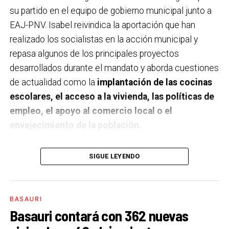
su partido en el equipo de gobierno municipal junto a
EAJ-PNV. Isabel reivindica la aportación que han
realizado los socialistas en la acción municipal y
repasa algunos de los principales proyectos
desarrollados durante el mandato y aborda cuestiones
de actualidad como la
implantación de las cocinas
escolares, el acceso a la vivienda, las políticas de
empleo, el apoyo al comercio local o el
envejecimiento de la población.
A un año de acabar la legislatura, ¿qué balance
SIGUE LEYENDO
haces de la gestión del PSE en tus áreas dentro
del equipo de gobierno y qué proyectos
destacarías como más importantes?
Creo que es
BASAURI
importante remarcar que la presencia del PSE-EE en
Basauri contará con 362 nuevas
los gobiernos sirve para transformar y mejorar la vida