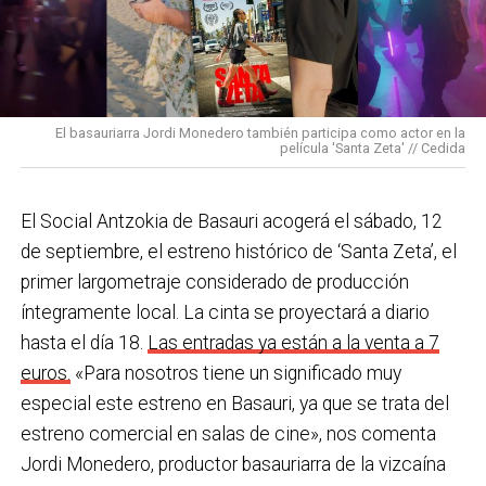
prestándoles apoyos cuando los necesiten.
bajo una temperatura de 44ºC, equipados con todos
los Equipos de Protección Individual (EPIS) y con las
En Basauri ya venimos trabajando en esa dirección
pulseras de aviso de temperatura pitando al unísono,
con programas de envejecimiento activo, actividades
una acción que los sindicatos tachan de negligente y
en los centros de personas mayores e iniciativas para
El basauriarra Jordi Monedero también participa como actor en la
contraria al propio plan de emergencias de la
película 'Santa Zeta' // Cedida
combatir la brecha digital. Además, este año se ha
compañía.
inaugurado un
nuevo centro de encuentro en Soloarte
y
, a principios del año que viene, se comenzarán a
El Social Antzokia de Basauri acogerá el sábado, 12
Sin soluciones reales
prestar los servicios de atención diurna y viviendas
de septiembre, el estreno histórico de ‘Santa Zeta’, el
Ante la falta de soluciones en las reuniones del
comunitarias.
primer largometraje considerado de producción
comité, los representantes de los trabajadores
íntegramente local. La cinta se proyectará a diario
En las últimas semanas la actualidad municipal ha
advirtieron a la dirección con elevar los hechos a la
hasta el día 18.
Las entradas ya están a la venta a 7
estado marcada por las investigaciones sobre
Inspección de Trabajo. Aunque inicialmente
euros.
«Para nosotros tiene un significado muy
presuntas irregularidades urbanísticas
. ¿Cómo
percibieron un amago de cambio de actitud, la parte
especial este estreno en Basauri, ya que se trata del
está afrontando el equipo de gobierno esta
social lamenta que las medidas adoptadas ante las
estreno comercial en salas de cine», nos comenta
situación y qué mensaje trasladarías a la
nuevas alertas meteorológicas han sido meramente
Jordi Monedero, productor basauriarra de la vizcaína
ciudadanía?
Los hechos denunciados son graves y