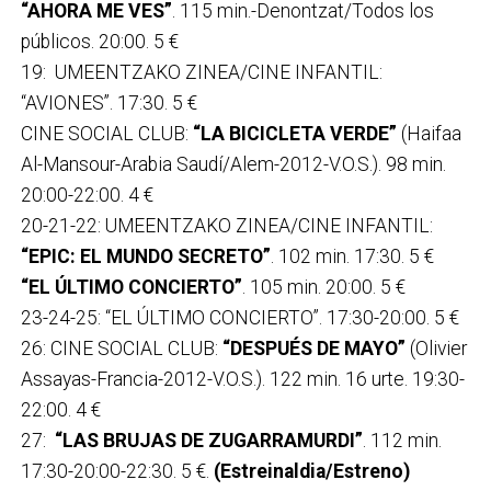
“AHORA ME VES”
. 115 min.-Denontzat/Todos los
públicos. 20:00. 5 €
19: UMEENTZAKO ZINEA/CINE INFANTIL:
“AVIONES”. 17:30. 5 €
CINE SOCIAL CLUB:
“LA BICICLETA VERDE”
(Haifaa
Al-Mansour-Arabia Saudí/Alem-2012-V.O.S.). 98 min.
20:00-22:00. 4 €
20-21-22: UMEENTZAKO ZINEA/CINE INFANTIL:
“EPIC: EL MUNDO SECRETO”
. 102 min. 17:30. 5 €
“EL ÚLTIMO CONCIERTO”
. 105 min. 20:00. 5 €
23-24-25: “EL ÚLTIMO CONCIERTO”. 17:30-20:00. 5 €
26: CINE SOCIAL CLUB:
“DESPUÉS DE MAYO”
(Olivier
Assayas-Francia-2012-V.O.S.). 122 min. 16 urte. 19:30-
22:00. 4 €
27:
“LAS BRUJAS DE ZUGARRAMURDI”
. 112 min.
17:30-20:00-22:30. 5 €.
(Estreinaldia/Estreno)