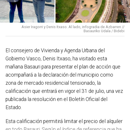
En cuanto a nuestras áreas, estos tres años han dado
para mucho. En Medio Ambiente destacaría el
impulso para la creación de huertos urbanos,
la
Asier Iragorri y Denis Itxaso. Al lado, infogradia de Azbarren //
elaboración del Plan General de Actuación Energética,
Basauriko Udala / Bidebi
el Plan de Acción contra el Ruido y la instalación de
placas fotovoltaicas en edificios municipales en
El consejero de Vivienda y Agenda Urbana del
régimen de autoconsumo, que hacen de Basauri un
Gobierno Vasco, Denis Itxaso, ha visitado esta
municipio más sostenible y preparado para el futuro.
mañana Basauri para presentar el plan de acción que
En ese sentido, estamos trabajando en acciones de
acompañará a la declaración del municipio como
clima y energía, entre las que destacan el diseño de
zona de mercado residencial tensionado, la
una red de refugios climáticos, junto con un Plan de
calificación que entrará en vigor el 31 de julio, una vez
Actuación ante Episodios de Altas Temperaturas,
publicada la resolución en el Boletín Oficial del
como las que recientemente hemos sufrido.
Estado.
Respecto a Educación tenemos en marcha el
Esta calificación permitirá limitar el precio del alquiler
proyecto de la
nueva haurreskola
que se construirá en
en todo Basauri. Según el índice de referencia que ha