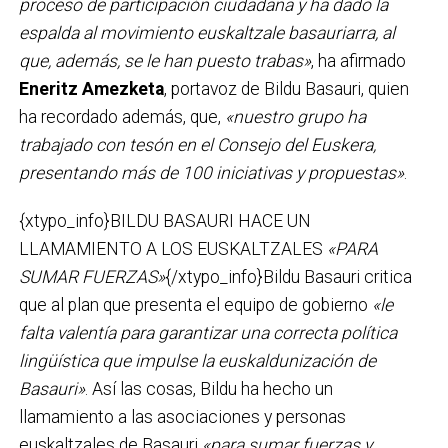
proceso de participación ciudadana y ha dado la
espalda al movimiento euskaltzale basauriarra, al
que, además, se le han puesto trabas»
, ha afirmado
Eneritz Amezketa
, portavoz de Bildu Basauri, quien
ha recordado además, que,
«nuestro grupo ha
trabajado con tesón en el Consejo del Euskera,
presentando más de 100 iniciativas y propuestas»
.
{xtypo_info}BILDU BASAURI HACE UN
LLAMAMIENTO A LOS EUSKALTZALES
«PARA
SUMAR FUERZAS»
{/xtypo_info}Bildu Basauri critica
que al plan que presenta el equipo de gobierno
«le
falta valentía para garantizar una correcta política
lingüística que impulse la euskaldunización de
Basauri»
. Así las cosas, Bildu ha hecho un
llamamiento a las asociaciones y personas
euskaltzales de Basauri
«para sumar fuerzas y