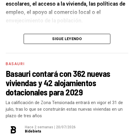
escolares, el acceso a la vivienda, las políticas de
empleo, el apoyo al comercio local o el
envejecimiento de la población.
A un año de acabar la legislatura, ¿qué balance
SIGUE LEYENDO
haces de la gestión del PSE en tus áreas dentro
del equipo de gobierno y qué proyectos
destacarías como más importantes?
Creo que es
BASAURI
importante remarcar que la presencia del PSE-EE en
Basauri contará con 362 nuevas
los gobiernos sirve para transformar y mejorar la vida
viviendas y 42 alojamientos
de las personas y, por eso, tan importante como la
dotacionales para 2029
gestión en las áreas de nuestra responsabilidad es la
impronta que marcamos en cuáles son las prioridades
La calificación de Zona Tensionada entrará en vigor el 31 de
julio, tras lo que se construirán estas nuevas viviendas en un
del equipo de gobierno.
plazo de tres años
En ese sentido, destacaría la construcción de
cinco
Hace 2 semanas
|
20/07/2026
Bidebieta
ascensores para garantizar la accesibilidad entre El