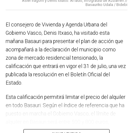
Asier Iragorri y Denis Itxaso. Al lado, infogradia de Azbarren //
elaboración del Plan General de Actuación Energética,
Basauriko Udala / Bidebi
el Plan de Acción contra el Ruido y la instalación de
placas fotovoltaicas en edificios municipales en
El consejero de Vivienda y Agenda Urbana del
régimen de autoconsumo, que hacen de Basauri un
Gobierno Vasco, Denis Itxaso, ha visitado esta
municipio más sostenible y preparado para el futuro.
mañana Basauri para presentar el plan de acción que
En ese sentido, estamos trabajando en acciones de
acompañará a la declaración del municipio como
clima y energía, entre las que destacan el diseño de
zona de mercado residencial tensionado, la
una red de refugios climáticos, junto con un Plan de
calificación que entrará en vigor el 31 de julio, una vez
Actuación ante Episodios de Altas Temperaturas,
publicada la resolución en el Boletín Oficial del
como las que recientemente hemos sufrido.
Estado.
Respecto a Educación tenemos en marcha el
Esta calificación permitirá limitar el precio del alquiler
proyecto de la
nueva haurreskola
que se construirá en
en todo Basauri. Según el índice de referencia que ha
Sarratu, junto a Arizko Ikastola, y que es una apuesta
puesto en marcha el Gobierno Vasco, el límite de
por la educación pública y un elemento más de apoyo
alquiler en Basauri será entre 500 y 800 euros,
a la conciliación de las familias. También destacaría
dependiendo de la zona y de las características de la
el trabajo que desarrollamos en igualdad, con una