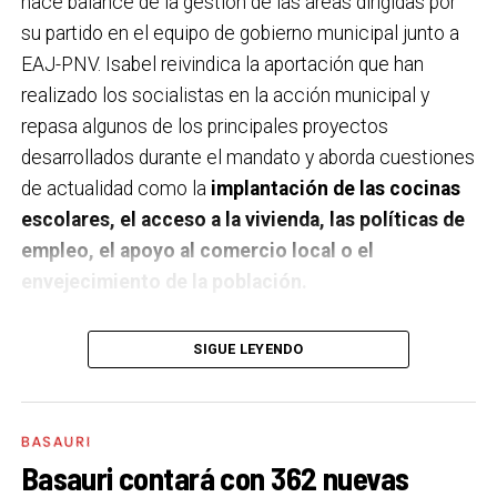
hace balance de la gestión de las áreas dirigidas por
su partido en el equipo de gobierno municipal junto a
EAJ-PNV. Isabel reivindica la aportación que han
realizado los socialistas en la acción municipal y
repasa algunos de los principales proyectos
desarrollados durante el mandato y aborda cuestiones
de actualidad como la
implantación de las cocinas
escolares, el acceso a la vivienda, las políticas de
empleo, el apoyo al comercio local o el
envejecimiento de la población.
A un año de acabar la legislatura, ¿qué balance
SIGUE LEYENDO
haces de la gestión del PSE en tus áreas dentro
del equipo de gobierno y qué proyectos
destacarías como más importantes?
Creo que es
BASAURI
importante remarcar que la presencia del PSE-EE en
Basauri contará con 362 nuevas
los gobiernos sirve para transformar y mejorar la vida