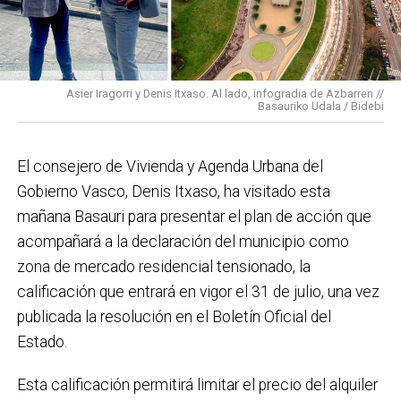
En cuanto a nuestras áreas, estos tres años han dado
para mucho. En Medio Ambiente destacaría el
impulso para la creación de huertos urbanos,
la
Asier Iragorri y Denis Itxaso. Al lado, infogradia de Azbarren //
elaboración del Plan General de Actuación Energética,
Basauriko Udala / Bidebi
el Plan de Acción contra el Ruido y la instalación de
placas fotovoltaicas en edificios municipales en
El consejero de Vivienda y Agenda Urbana del
régimen de autoconsumo, que hacen de Basauri un
Gobierno Vasco, Denis Itxaso, ha visitado esta
municipio más sostenible y preparado para el futuro.
mañana Basauri para presentar el plan de acción que
En ese sentido, estamos trabajando en acciones de
acompañará a la declaración del municipio como
clima y energía, entre las que destacan el diseño de
zona de mercado residencial tensionado, la
una red de refugios climáticos, junto con un Plan de
calificación que entrará en vigor el 31 de julio, una vez
Actuación ante Episodios de Altas Temperaturas,
publicada la resolución en el Boletín Oficial del
como las que recientemente hemos sufrido.
Estado.
Respecto a Educación tenemos en marcha el
Esta calificación permitirá limitar el precio del alquiler
proyecto de la
nueva haurreskola
que se construirá en