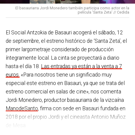
una acción que los sindicatos tachan de negligente y
en los centros de personas mayores e iniciativas para
El basauriarra Jordi Monedero también participa como actor en la
contraria al propio plan de emergencias de la
película 'Santa Zeta' // Cedida
combatir la brecha digital. Además, este año se ha
compañía.
inaugurado un
nuevo centro de encuentro en Soloarte
y
, a principios del año que viene, se comenzarán a
El Social Antzokia de Basauri acogerá el sábado, 12
Sin soluciones reales
prestar los servicios de atención diurna y viviendas
de septiembre, el estreno histórico de ‘Santa Zeta’, el
Ante la falta de soluciones en las reuniones del
comunitarias.
primer largometraje considerado de producción
comité, los representantes de los trabajadores
íntegramente local. La cinta se proyectará a diario
En las últimas semanas la actualidad municipal ha
advirtieron a la dirección con elevar los hechos a la
hasta el día 18.
Las entradas ya están a la venta a 7
estado marcada por las investigaciones sobre
Inspección de Trabajo. Aunque inicialmente
euros.
«Para nosotros tiene un significado muy
presuntas irregularidades urbanísticas
. ¿Cómo
percibieron un amago de cambio de actitud, la parte
especial este estreno en Basauri, ya que se trata del
está afrontando el equipo de gobierno esta
social lamenta que las medidas adoptadas ante las
estreno comercial en salas de cine», nos comenta
situación y qué mensaje trasladarías a la
nuevas alertas meteorológicas han sido meramente
Jordi Monedero, productor basauriarra de la vizcaína
ciudadanía?
Los hechos denunciados son graves y
«testimoniales, esporádicas y centradas en
ManodeSanto
, firma con sede en Basauri fundada en
nos corresponde aclarar si han existido irregularidades
aparentar», sin llegar a aplicar soluciones reales ni
2018 por el propio Jordi y el cineasta Antonio Muñoz
con el mayor rigor y transparencia, así como
efectivas en los puestos de mayor exposición.
de Mesa.
determinar las actuaciones que sean pertinentes. En