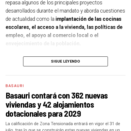
repasa algunos de los principales proyectos
desarrollados durante el mandato y aborda cuestiones
de actualidad como la
implantación de las cocinas
escolares, el acceso a la vivienda, las políticas de
empleo, el apoyo al comercio local o el
envejecimiento de la población.
A un año de acabar la legislatura, ¿qué balance
SIGUE LEYENDO
haces de la gestión del PSE en tus áreas dentro
del equipo de gobierno y qué proyectos
destacarías como más importantes?
Creo que es
BASAURI
importante remarcar que la presencia del PSE-EE en
Basauri contará con 362 nuevas
los gobiernos sirve para transformar y mejorar la vida
viviendas y 42 alojamientos
de las personas y, por eso, tan importante como la
dotacionales para 2029
gestión en las áreas de nuestra responsabilidad es la
impronta que marcamos en cuáles son las prioridades
La calificación de Zona Tensionada entrará en vigor el 31 de
julio, tras lo que se construirán estas nuevas viviendas en un