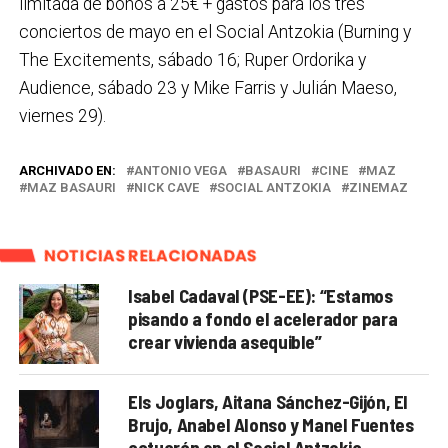
limitada de bonos a 25€ + gastos para los tres
conciertos de mayo en el Social Antzokia (Burning y
The Excitements, sábado 16; Ruper Ordorika y
Audience, sábado 23 y Mike Farris y Julián Maeso,
viernes 29).
ARCHIVADO EN:
ANTONIO VEGA
BASAURI
CINE
MAZ
MAZ BASAURI
NICK CAVE
SOCIAL ANTZOKIA
ZINEMAZ
NOTICIAS RELACIONADAS
Isabel Cadaval (PSE-EE): “Estamos
pisando a fondo el acelerador para
crear vivienda asequible”
Els Joglars, Aitana Sánchez-Gijón, El
Brujo, Anabel Alonso y Manel Fuentes
actuarán en el Social Antzokia