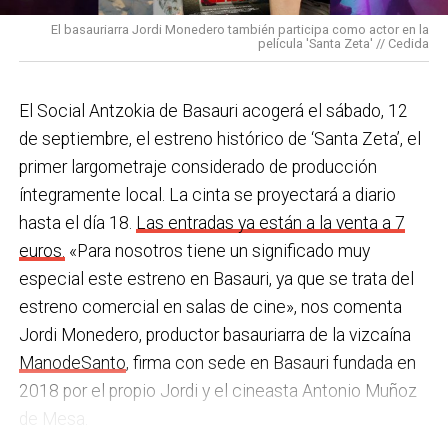
una acción que los sindicatos tachan de negligente y
en los centros de personas mayores e iniciativas para
El basauriarra Jordi Monedero también participa como actor en la
contraria al propio plan de emergencias de la
película 'Santa Zeta' // Cedida
combatir la brecha digital. Además, este año se ha
compañía.
inaugurado un
nuevo centro de encuentro en Soloarte
y
, a principios del año que viene, se comenzarán a
El Social Antzokia de Basauri acogerá el sábado, 12
Sin soluciones reales
prestar los servicios de atención diurna y viviendas
de septiembre, el estreno histórico de ‘Santa Zeta’, el
Ante la falta de soluciones en las reuniones del
comunitarias.
primer largometraje considerado de producción
comité, los representantes de los trabajadores
íntegramente local. La cinta se proyectará a diario
En las últimas semanas la actualidad municipal ha
advirtieron a la dirección con elevar los hechos a la
hasta el día 18.
Las entradas ya están a la venta a 7
estado marcada por las investigaciones sobre
Inspección de Trabajo. Aunque inicialmente
euros.
«Para nosotros tiene un significado muy
presuntas irregularidades urbanísticas
. ¿Cómo
percibieron un amago de cambio de actitud, la parte
especial este estreno en Basauri, ya que se trata del
está afrontando el equipo de gobierno esta
social lamenta que las medidas adoptadas ante las
estreno comercial en salas de cine», nos comenta
situación y qué mensaje trasladarías a la
nuevas alertas meteorológicas han sido meramente
Jordi Monedero, productor basauriarra de la vizcaína
ciudadanía?
Los hechos denunciados son graves y
«testimoniales, esporádicas y centradas en
ManodeSanto
, firma con sede en Basauri fundada en
nos corresponde aclarar si han existido irregularidades
aparentar», sin llegar a aplicar soluciones reales ni
2018 por el propio Jordi y el cineasta Antonio Muñoz
con el mayor rigor y transparencia, así como
efectivas en los puestos de mayor exposición.
de Mesa.
determinar las actuaciones que sean pertinentes. En