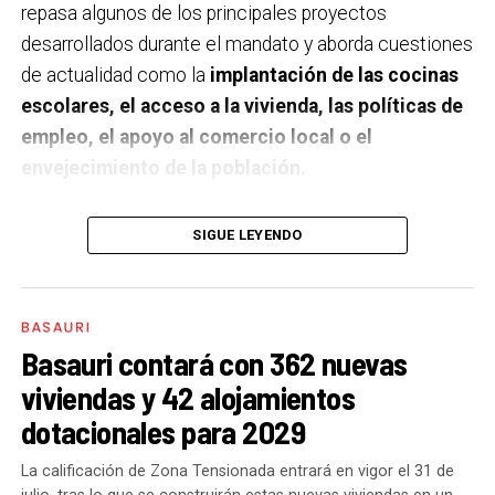
repasa algunos de los principales proyectos
desarrollados durante el mandato y aborda cuestiones
de actualidad como la
implantación de las cocinas
escolares, el acceso a la vivienda, las políticas de
empleo, el apoyo al comercio local o el
envejecimiento de la población.
A un año de acabar la legislatura, ¿qué balance
SIGUE LEYENDO
haces de la gestión del PSE en tus áreas dentro
del equipo de gobierno y qué proyectos
destacarías como más importantes?
Creo que es
BASAURI
importante remarcar que la presencia del PSE-EE en
Basauri contará con 362 nuevas
los gobiernos sirve para transformar y mejorar la vida
viviendas y 42 alojamientos
de las personas y, por eso, tan importante como la
dotacionales para 2029
gestión en las áreas de nuestra responsabilidad es la
impronta que marcamos en cuáles son las prioridades
La calificación de Zona Tensionada entrará en vigor el 31 de