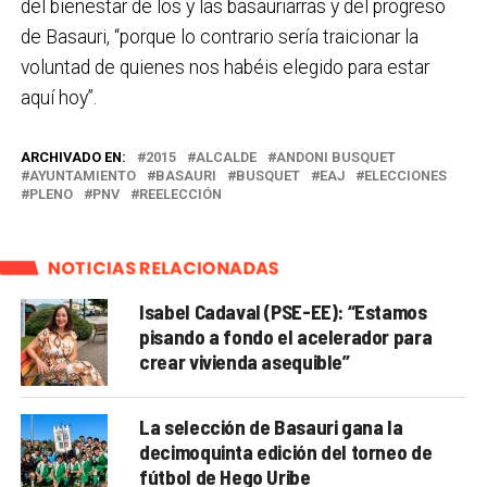
del bienestar de los y las basauriarras y del progreso
de Basauri, “porque lo contrario sería traicionar la
voluntad de quienes nos habéis elegido para estar
aquí hoy”.
ARCHIVADO EN:
2015
ALCALDE
ANDONI BUSQUET
AYUNTAMIENTO
BASAURI
BUSQUET
EAJ
ELECCIONES
PLENO
PNV
REELECCIÓN
NOTICIAS RELACIONADAS
Isabel Cadaval (PSE-EE): “Estamos
pisando a fondo el acelerador para
crear vivienda asequible”
La selección de Basauri gana la
decimoquinta edición del torneo de
fútbol de Hego Uribe