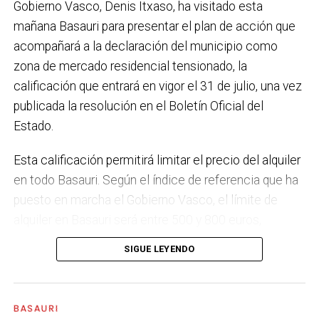
Gobierno Vasco, Denis Itxaso, ha visitado esta
municipio más sostenible y preparado para el futuro.
mañana Basauri para presentar el plan de acción que
En ese sentido, estamos trabajando en acciones de
acompañará a la declaración del municipio como
clima y energía, entre las que destacan el diseño de
zona de mercado residencial tensionado, la
una red de refugios climáticos, junto con un Plan de
calificación que entrará en vigor el 31 de julio, una vez
Actuación ante Episodios de Altas Temperaturas,
publicada la resolución en el Boletín Oficial del
como las que recientemente hemos sufrido.
Estado.
Respecto a Educación tenemos en marcha el
Esta calificación permitirá limitar el precio del alquiler
proyecto de la
nueva haurreskola
que se construirá en
en todo Basauri. Según el índice de referencia que ha
Sarratu, junto a Arizko Ikastola, y que es una apuesta
puesto en marcha el Gobierno Vasco, el límite de
por la educación pública y un elemento más de apoyo
alquiler en Basauri será entre 500 y 800 euros,
a la conciliación de las familias. También destacaría
dependiendo de la zona y de las características de la
el trabajo que desarrollamos en igualdad, con una
SIGUE LEYENDO
vivienda. Los interesados pueden consultar el límite
intensificación en la sensibilización respecto a la
de precio a través del portal
violencia machista.
eremutensionatua.euskadi.eus
BASAURI