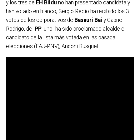
y los tres de
EH Bildu
no han presentado candidata y
han votado en blanco, Sergio Recio ha recibido los 3
votos de los corporativos de
Basauri Bai
y Gabriel
Rodrigo, del
PP
, uno- ha sido proclamado alcalde el
candidato de la lista más votada en las pasada
elecciones (EAJ-PNV), Andoni Busquet.