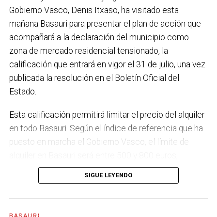
Gobierno Vasco, Denis Itxaso, ha visitado esta
municipio más sostenible y preparado para el futuro.
mañana Basauri para presentar el plan de acción que
En ese sentido, estamos trabajando en acciones de
acompañará a la declaración del municipio como
clima y energía, entre las que destacan el diseño de
zona de mercado residencial tensionado, la
una red de refugios climáticos, junto con un Plan de
calificación que entrará en vigor el 31 de julio, una vez
Actuación ante Episodios de Altas Temperaturas,
publicada la resolución en el Boletín Oficial del
como las que recientemente hemos sufrido.
Estado.
Respecto a Educación tenemos en marcha el
Esta calificación permitirá limitar el precio del alquiler
proyecto de la
nueva haurreskola
que se construirá en
en todo Basauri. Según el índice de referencia que ha
Sarratu, junto a Arizko Ikastola, y que es una apuesta
puesto en marcha el Gobierno Vasco, el límite de
por la educación pública y un elemento más de apoyo
alquiler en Basauri será entre 500 y 800 euros,
a la conciliación de las familias. También destacaría
dependiendo de la zona y de las características de la
el trabajo que desarrollamos en igualdad, con una
SIGUE LEYENDO
vivienda. Los interesados pueden consultar el límite
intensificación en la sensibilización respecto a la
de precio a través del portal
violencia machista.
eremutensionatua.euskadi.eus
BASAURI