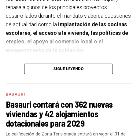
repasa algunos de los principales proyectos
desarrollados durante el mandato y aborda cuestiones
de actualidad como la
implantación de las cocinas
escolares, el acceso a la vivienda, las políticas de
empleo, el apoyo al comercio local o el
envejecimiento de la población.
A un año de acabar la legislatura, ¿qué balance
SIGUE LEYENDO
haces de la gestión del PSE en tus áreas dentro
del equipo de gobierno y qué proyectos
destacarías como más importantes?
Creo que es
BASAURI
importante remarcar que la presencia del PSE-EE en
Basauri contará con 362 nuevas
los gobiernos sirve para transformar y mejorar la vida
viviendas y 42 alojamientos
de las personas y, por eso, tan importante como la
dotacionales para 2029
gestión en las áreas de nuestra responsabilidad es la
impronta que marcamos en cuáles son las prioridades
La calificación de Zona Tensionada entrará en vigor el 31 de