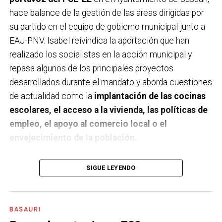
hace balance de la gestión de las áreas dirigidas por
su partido en el equipo de gobierno municipal junto a
EAJ-PNV. Isabel reivindica la aportación que han
realizado los socialistas en la acción municipal y
repasa algunos de los principales proyectos
desarrollados durante el mandato y aborda cuestiones
de actualidad como la
implantación de las cocinas
escolares, el acceso a la vivienda, las políticas de
empleo, el apoyo al comercio local o el
envejecimiento de la población.
A un año de acabar la legislatura, ¿qué balance
SIGUE LEYENDO
haces de la gestión del PSE en tus áreas dentro
del equipo de gobierno y qué proyectos
destacarías como más importantes?
Creo que es
BASAURI
importante remarcar que la presencia del PSE-EE en