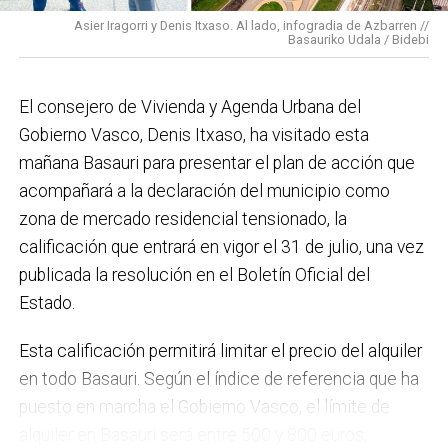
impulso para la creación de huertos urbanos,
la
Asier Iragorri y Denis Itxaso. Al lado, infogradia de Azbarren //
elaboración del Plan General de Actuación Energética,
Basauriko Udala / Bidebi
el Plan de Acción contra el Ruido y la instalación de
placas fotovoltaicas en edificios municipales en
El consejero de Vivienda y Agenda Urbana del
régimen de autoconsumo, que hacen de Basauri un
Gobierno Vasco, Denis Itxaso, ha visitado esta
municipio más sostenible y preparado para el futuro.
mañana Basauri para presentar el plan de acción que
En ese sentido, estamos trabajando en acciones de
acompañará a la declaración del municipio como
clima y energía, entre las que destacan el diseño de
zona de mercado residencial tensionado, la
una red de refugios climáticos, junto con un Plan de
calificación que entrará en vigor el 31 de julio, una vez
Actuación ante Episodios de Altas Temperaturas,
publicada la resolución en el Boletín Oficial del
como las que recientemente hemos sufrido.
Estado.
Respecto a Educación tenemos en marcha el
Esta calificación permitirá limitar el precio del alquiler
proyecto de la
nueva haurreskola
que se construirá en
en todo Basauri. Según el índice de referencia que ha
Sarratu, junto a Arizko Ikastola, y que es una apuesta
puesto en marcha el Gobierno Vasco, el límite de
por la educación pública y un elemento más de apoyo
alquiler en Basauri será entre 500 y 800 euros,
a la conciliación de las familias. También destacaría