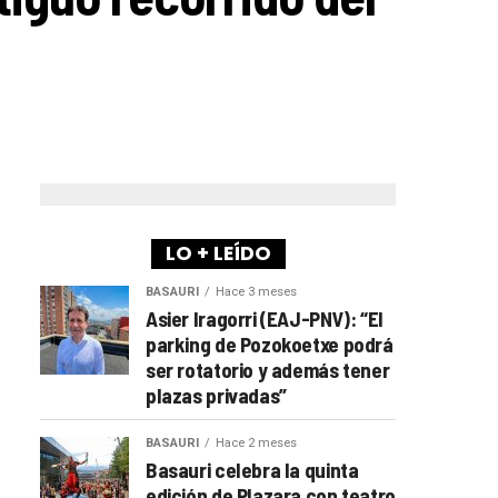
LO + LEÍDO
BASAURI
Hace 3 meses
Asier Iragorri (EAJ-PNV): “El
parking de Pozokoetxe podrá
ser rotatorio y además tener
plazas privadas”
BASAURI
Hace 2 meses
Basauri celebra la quinta
edición de Plazara con teatro