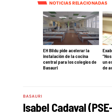
NOTICIAS RELACIONADAS
EH Bildu pide acelerar la
Exabi
instalación de la cocina
“Nos
central para los colegios de
un es
Basauri
de a
Basa
BASAURI
Isabel Cadaval (PSE