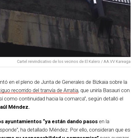
Cartel reivindicativo de los vecinos de El Kalero / AA.VV Kareaga
ntó en el pleno de Junta de Generales de Bizkaia sobre la
iguo recorrido del tranvía de Arratia
, que uniría Basauri con
así como continuidad hacia la comarca”, según detalló el
aúl Méndez.
os ayuntamientos “ya están dando pasos
en la
esponde”, ha detallado Méndez. Por ello, consideran que es
 asuma su responsabilidad y compromiso”
para avanzar