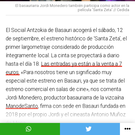
una acción que los sindicatos tachan de negligente y
en los centros de personas mayores e iniciativas para
El basauriarra Jordi Monedero también participa como actor en la
contraria al propio plan de emergencias de la
película 'Santa Zeta' // Cedida
combatir la brecha digital. Además, este año se ha
compañía.
inaugurado un
nuevo centro de encuentro en Soloarte
y
, a principios del año que viene, se comenzarán a
El Social Antzokia de Basauri acogerá el sábado, 12
Sin soluciones reales
prestar los servicios de atención diurna y viviendas
de septiembre, el estreno histórico de ‘Santa Zeta’, el
Ante la falta de soluciones en las reuniones del
comunitarias.
primer largometraje considerado de producción
comité, los representantes de los trabajadores
íntegramente local. La cinta se proyectará a diario
En las últimas semanas la actualidad municipal ha
advirtieron a la dirección con elevar los hechos a la
hasta el día 18.
Las entradas ya están a la venta a 7
estado marcada por las investigaciones sobre
Inspección de Trabajo. Aunque inicialmente
euros.
«Para nosotros tiene un significado muy
presuntas irregularidades urbanísticas
. ¿Cómo
percibieron un amago de cambio de actitud, la parte
especial este estreno en Basauri, ya que se trata del
está afrontando el equipo de gobierno esta
social lamenta que las medidas adoptadas ante las
estreno comercial en salas de cine», nos comenta
situación y qué mensaje trasladarías a la
nuevas alertas meteorológicas han sido meramente
Jordi Monedero, productor basauriarra de la vizcaína
ciudadanía?
Los hechos denunciados son graves y
«testimoniales, esporádicas y centradas en
ManodeSanto
, firma con sede en Basauri fundada en
nos corresponde aclarar si han existido irregularidades
aparentar», sin llegar a aplicar soluciones reales ni
2018 por el propio Jordi y el cineasta Antonio Muñoz
con el mayor rigor y transparencia, así como
efectivas en los puestos de mayor exposición.
de Mesa.
determinar las actuaciones que sean pertinentes. En