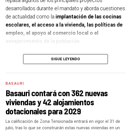
repasa algunos de los principales proyectos
desarrollados durante el mandato y aborda cuestiones
de actualidad como la
implantación de las cocinas
escolares, el acceso a la vivienda, las políticas de
empleo, el apoyo al comercio local o el
envejecimiento de la población.
A un año de acabar la legislatura, ¿qué balance
SIGUE LEYENDO
haces de la gestión del PSE en tus áreas dentro
del equipo de gobierno y qué proyectos
destacarías como más importantes?
Creo que es
BASAURI
importante remarcar que la presencia del PSE-EE en
Basauri contará con 362 nuevas
los gobiernos sirve para transformar y mejorar la vida
viviendas y 42 alojamientos
de las personas y, por eso, tan importante como la
dotacionales para 2029
gestión en las áreas de nuestra responsabilidad es la
impronta que marcamos en cuáles son las prioridades
La calificación de Zona Tensionada entrará en vigor el 31 de
julio, tras lo que se construirán estas nuevas viviendas en un
del equipo de gobierno.