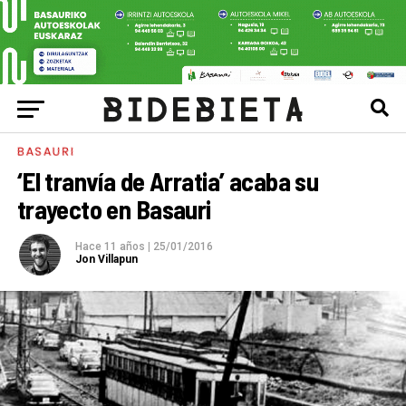
BASAURI
‘El tranvía de Arratia’ acaba su
trayecto en Basauri
Hace 11 años
|
25/01/2016
Jon Villapun