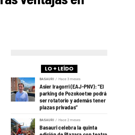
LO + LEÍDO
BASAURI
Hace 3 meses
Asier Iragorri (EAJ-PNV): “El
parking de Pozokoetxe podrá
ser rotatorio y además tener
plazas privadas”
BASAURI
Hace 2 meses
Basauri celebra la quinta
edición de Plazara con teatro