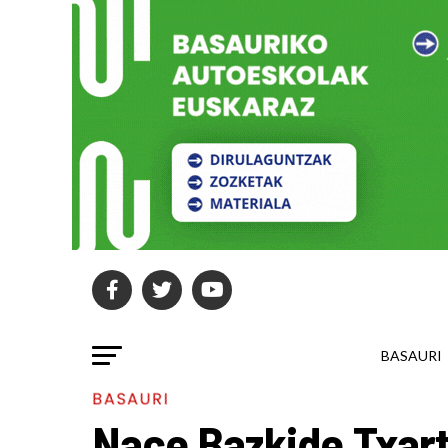
BASAURI
BASAURI
Nace Bazkide Txart