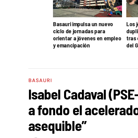
Basauri impulsa un nuevo
Los 
ciclo de jornadas para
dupl
orientar a jóvenes en empleo
tras
y emancipación
del 
BASAURI
Isabel Cadaval (PSE
a fondo el acelerado
asequible”