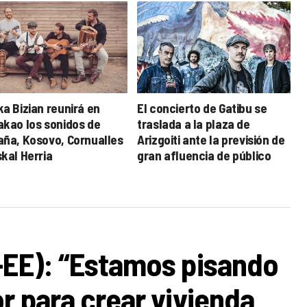
ka Bizian reunirá en
El concierto de Gatibu se
akao los sonidos de
traslada a la plaza de
aña, Kosovo, Cornualles
Arizgoiti ante la previsión de
skal Herria
gran afluencia de público
-EE): “Estamos pisando
r para crear vivienda