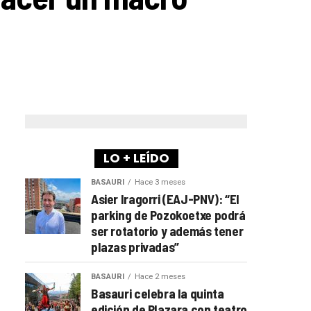
LO + LEÍDO
BASAURI
Hace 3 meses
Asier Iragorri (EAJ-PNV): “El
parking de Pozokoetxe podrá
ser rotatorio y además tener
plazas privadas”
BASAURI
Hace 2 meses
Basauri celebra la quinta
edición de Plazara con teatro