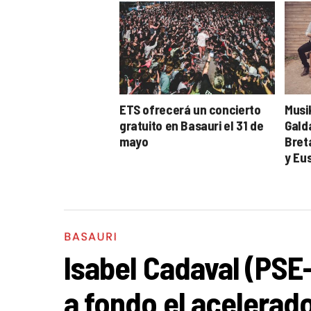
ETS ofrecerá un concierto
Musi
gratuito en Basauri el 31 de
Gald
mayo
Bret
y Eu
BASAURI
Isabel Cadaval (PSE
a fondo el acelerado