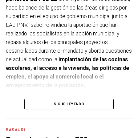
hace balance de la gestión de las áreas dirigidas por
su partido en el equipo de gobierno municipal junto a
EAJ-PNV. Isabel reivindica la aportación que han
realizado los socialistas en la acción municipal y
repasa algunos de los principales proyectos
desarrollados durante el mandato y aborda cuestiones
de actualidad como la
implantación de las cocinas
escolares, el acceso a la vivienda, las políticas de
empleo, el apoyo al comercio local o el
envejecimiento de la población.
A un año de acabar la legislatura, ¿qué balance
SIGUE LEYENDO
haces de la gestión del PSE en tus áreas dentro
del equipo de gobierno y qué proyectos
destacarías como más importantes?
Creo que es
BASAURI
importante remarcar que la presencia del PSE-EE en