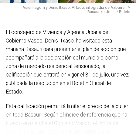
impulso para la creación de huertos urbanos,
la
Asier Iragorri y Denis Itxaso. Al lado, infogradia de Azbarren //
elaboración del Plan General de Actuación Energética,
Basauriko Udala / Bidebi
el Plan de Acción contra el Ruido y la instalación de
placas fotovoltaicas en edificios municipales en
El consejero de Vivienda y Agenda Urbana del
régimen de autoconsumo, que hacen de Basauri un
Gobierno Vasco, Denis Itxaso, ha visitado esta
municipio más sostenible y preparado para el futuro.
mañana Basauri para presentar el plan de acción que
En ese sentido, estamos trabajando en acciones de
acompañará a la declaración del municipio como
clima y energía, entre las que destacan el diseño de
zona de mercado residencial tensionado, la
una red de refugios climáticos, junto con un Plan de
calificación que entrará en vigor el 31 de julio, una vez
Actuación ante Episodios de Altas Temperaturas,
publicada la resolución en el Boletín Oficial del
como las que recientemente hemos sufrido.
Estado.
Respecto a Educación tenemos en marcha el
Esta calificación permitirá limitar el precio del alquiler
proyecto de la
nueva haurreskola
que se construirá en
en todo Basauri. Según el índice de referencia que ha
Sarratu, junto a Arizko Ikastola, y que es una apuesta
puesto en marcha el Gobierno Vasco, el límite de
por la educación pública y un elemento más de apoyo
alquiler en Basauri será entre 500 y 800 euros,
a la conciliación de las familias. También destacaría