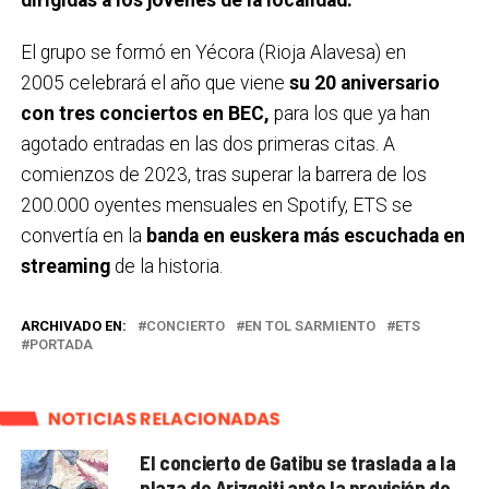
dirigidas a los jóvenes de la localidad.
El grupo se formó en Yécora (Rioja Alavesa) en
2005 celebrará el año que viene
su 20 aniversario
con tres conciertos en BEC,
para los que ya han
agotado entradas en las dos primeras citas. A
comienzos de 2023, tras superar la barrera de los
200.000 oyentes mensuales en Spotify, ETS se
convertía en la
banda en euskera más escuchada en
streaming
de la historia.
ARCHIVADO EN:
CONCIERTO
EN TOL SARMIENTO
ETS
PORTADA
NOTICIAS RELACIONADAS
El concierto de Gatibu se traslada a la
plaza de Arizgoiti ante la previsión de