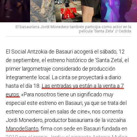
los Equipos de Protección Individual (EPIS) y con las
En Basauri ya venimos trabajando en esa dirección
pulseras de aviso de temperatura pitando al unísono,
con programas de envejecimiento activo, actividades
una acción que los sindicatos tachan de negligente y
en los centros de personas mayores e iniciativas para
El basauriarra Jordi Monedero también participa como actor en la
contraria al propio plan de emergencias de la
película 'Santa Zeta' // Cedida
combatir la brecha digital. Además, este año se ha
compañía.
inaugurado un
nuevo centro de encuentro en Soloarte
y
, a principios del año que viene, se comenzarán a
El Social Antzokia de Basauri acogerá el sábado, 12
Sin soluciones reales
prestar los servicios de atención diurna y viviendas
de septiembre, el estreno histórico de ‘Santa Zeta’, el
Ante la falta de soluciones en las reuniones del
comunitarias.
primer largometraje considerado de producción
comité, los representantes de los trabajadores
íntegramente local. La cinta se proyectará a diario
En las últimas semanas la actualidad municipal ha
advirtieron a la dirección con elevar los hechos a la
hasta el día 18.
Las entradas ya están a la venta a 7
estado marcada por las investigaciones sobre
Inspección de Trabajo. Aunque inicialmente
euros.
«Para nosotros tiene un significado muy
presuntas irregularidades urbanísticas
. ¿Cómo
percibieron un amago de cambio de actitud, la parte
especial este estreno en Basauri, ya que se trata del
está afrontando el equipo de gobierno esta
social lamenta que las medidas adoptadas ante las
estreno comercial en salas de cine», nos comenta
situación y qué mensaje trasladarías a la
nuevas alertas meteorológicas han sido meramente
Jordi Monedero, productor basauriarra de la vizcaína
ciudadanía?
Los hechos denunciados son graves y
«testimoniales, esporádicas y centradas en
ManodeSanto
, firma con sede en Basauri fundada en
nos corresponde aclarar si han existido irregularidades
aparentar», sin llegar a aplicar soluciones reales ni