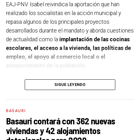
EAJ-PNV. Isabel reivindica la aportación que han
realizado los socialistas en la acción municipal y
repasa algunos de los principales proyectos
desarrollados durante el mandato y aborda cuestiones
de actualidad como la
implantación de las cocinas
escolares, el acceso a la vivienda, las políticas de
empleo, el apoyo al comercio local o el
envejecimiento de la población.
A un año de acabar la legislatura, ¿qué balance
SIGUE LEYENDO
haces de la gestión del PSE en tus áreas dentro
del equipo de gobierno y qué proyectos
destacarías como más importantes?
Creo que es
BASAURI
importante remarcar que la presencia del PSE-EE en
Basauri contará con 362 nuevas
los gobiernos sirve para transformar y mejorar la vida
viviendas y 42 alojamientos
de las personas y, por eso, tan importante como la