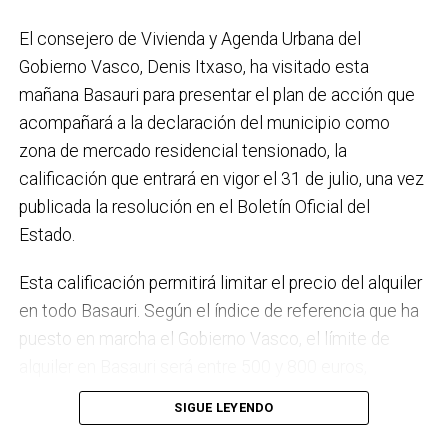
placas fotovoltaicas en edificios municipales en
El consejero de Vivienda y Agenda Urbana del
régimen de autoconsumo, que hacen de Basauri un
Gobierno Vasco, Denis Itxaso, ha visitado esta
municipio más sostenible y preparado para el futuro.
mañana Basauri para presentar el plan de acción que
En ese sentido, estamos trabajando en acciones de
acompañará a la declaración del municipio como
clima y energía, entre las que destacan el diseño de
zona de mercado residencial tensionado, la
una red de refugios climáticos, junto con un Plan de
calificación que entrará en vigor el 31 de julio, una vez
Actuación ante Episodios de Altas Temperaturas,
publicada la resolución en el Boletín Oficial del
como las que recientemente hemos sufrido.
Estado.
Respecto a Educación tenemos en marcha el
Esta calificación permitirá limitar el precio del alquiler
proyecto de la
nueva haurreskola
que se construirá en
en todo Basauri. Según el índice de referencia que ha
Sarratu, junto a Arizko Ikastola, y que es una apuesta
puesto en marcha el Gobierno Vasco, el límite de
por la educación pública y un elemento más de apoyo
alquiler en Basauri será entre 500 y 800 euros,
a la conciliación de las familias. También destacaría
dependiendo de la zona y de las características de la
el trabajo que desarrollamos en igualdad, con una
SIGUE LEYENDO
vivienda. Los interesados pueden consultar el límite
intensificación en la sensibilización respecto a la