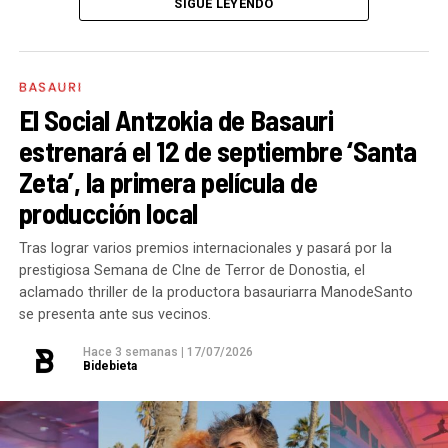
SIGUE LEYENDO
que por fin se haya dado este paso, vamos a seguir
en áreas como la acería han superado holgadamente
recorriendo el camino comenzado en Basauri con la
siendo exigentes para que los compromisos se
los límites legales establecidos por la Ley de
denuncia pública de los abusos sexuales, la
conviertan en una realidad lo antes posible.
Prevención de Riesgos Laborales, la cual estipula una
publicación del documental
‘Hiru buruko munstroa’
BASAURI
horquilla de entre 14 y 25 grados para este tipo de
junto al medio de comunicación Geuria y las charlas y
El Social Antzokia de Basauri
Nuestro papel ha sido siempre el mismo: impulsar
entornos comerciales e industriales. De acuerdo con
formaciones ofrecidas en una infinidad de lugares
estrenará el 12 de septiembre ‘Santa
este proyecto, trasladar las demandas de las familias
la nota, en dicha sección
se han alcanzado los 50ºC
para seguir educando a las nuevas generaciones de
Zeta’, la primera película de
y hacer un seguimiento constante. Y así seguiremos,
en varias ocasiones, una situación de calor
entrenadores y educadores, garantizando que el
vigilando que el Gobierno Vasco cumpla los plazos y
producción local
extremo que ya ha obligado a varios empleados a
deporte sea siempre, y sin excepciones, un lugar
que Basauri cuente cuanto antes con unas cocinas
acudir al botiquín de la empresa por problemas de
seguro para la infancia.
Tras lograr varios premios internacionales y pasará por la
escolares que mejoren de verdad el servicio de
salud.
prestigiosa Semana de CIne de Terror de Donostia, el
comedor. Por ahora, ya está en licitación el proyecto
aclamado thriller de la productora basauriarra ManodeSanto
se presenta ante sus vecinos.
para la cocina del centro escolar Basozelai-Gaztelu.
Entre los incidentes citados por el comité de
Seguridad y Salud, destaca lo ocurrido durante una de
Hace 3 semanas
|
17/07/2026
Basauri tiene una población cada vez más
Bidebieta
las jornadas más calurosas de junio. Tras solicitar
envejecida. ¿Qué prioridades crees que deberían
formalmente a la empresa que adecuara el ritmo de
marcar las políticas sociales para hacer frente a la
producción ante el «riesgo grave e inminente» para el