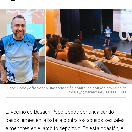
Basauri: 242 viviendas protegidas y 24 alojamientos
las personas desempleadas de Basauri y pensando
dotacionales en Azbarren; 18 alojamientos
especialmente en los colectivos con más dificultad.
dotacionales y 24 viviendas tasadas en San Miguel
Además, en estos últimos tres años, desde
Oeste; 36 viviendas libres en el área de San Fausto-
Behargintza se ha formado a 741 personas y se ha
Pozokoetxe-Bidebieta; 24 viviendas de protección
orientado a más de 1.000. También hemos trabajado
social y 36 viviendas libres en Bizkotxalde.
con las empresas de nuestro municipio, en líneas de
«La declaración de zona tensionada permitirá
colaboración con los polígonos industriales
limitar los precios de los alquileres y permitir a los
existentes y con el acompañamiento a la creación de
basauriarras acceder a una vivienda de alquiler
más de 150 proyectos empresariales.
más barata. Este es otro hito dentro del conjunto
Pepe Godoy ofreciendo una formación contra los abusos sexuales en
Iniciativas como el
Bono Basauri
siguen teniendo
Adeje // @viveadeje / Teresa Elvira
de medidas que ha puesto en marcha el
buena acogida. ¿Crees que este tipo de campañas
Ayuntamiento de Basauri para aumentar la oferta
son suficientes o hacen falta medidas más
de vivienda y dar respuesta a una de las principales
El vecino de Basauri Pepe Godoy continúa dando
estructurales para garantizar el futuro del
necesidades de los basauriarras «
, ha dicho el
pasos firmes en la batalla contra los abusos sexuales
comercio local?
El Bono Basauri es una herramienta
alcalde, Asier Iragorri.
a menores en el ámbito deportivo. En esta ocasión, el