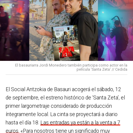
soledad no deseada y al envejecimiento activo?
La
personal, la dirección obvió la petición y, al día
prioridad debe ser que las personas mayores puedan
siguiente a las 13:30 horas,
en plena alerta de
seguir viviendo con autonomía, en su entorno
Euskalmet, programó un simulacro de incendio
.
comunitario, participando en la vida del municipio y
Los operarios se vieron obligados a salir al exterior
prestándoles apoyos cuando los necesiten.
bajo una temperatura de 44ºC, equipados con todos
los Equipos de Protección Individual (EPIS) y con las
En Basauri ya venimos trabajando en esa dirección
pulseras de aviso de temperatura pitando al unísono,
con programas de envejecimiento activo, actividades
una acción que los sindicatos tachan de negligente y
en los centros de personas mayores e iniciativas para
El basauriarra Jordi Monedero también participa como actor en la
contraria al propio plan de emergencias de la
película 'Santa Zeta' // Cedida
combatir la brecha digital. Además, este año se ha
compañía.
inaugurado un
nuevo centro de encuentro en Soloarte
y
, a principios del año que viene, se comenzarán a
El Social Antzokia de Basauri acogerá el sábado, 12
Sin soluciones reales
prestar los servicios de atención diurna y viviendas
de septiembre, el estreno histórico de ‘Santa Zeta’, el
Ante la falta de soluciones en las reuniones del
comunitarias.
primer largometraje considerado de producción
comité, los representantes de los trabajadores
íntegramente local. La cinta se proyectará a diario
En las últimas semanas la actualidad municipal ha
advirtieron a la dirección con elevar los hechos a la
hasta el día 18.
Las entradas ya están a la venta a 7
estado marcada por las investigaciones sobre
Inspección de Trabajo. Aunque inicialmente
euros.
«Para nosotros tiene un significado muy