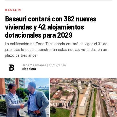
destacarías como más importantes?
Creo que es
BASAURI
importante remarcar que la presencia del PSE-EE en
Basauri contará con 362 nuevas
los gobiernos sirve para transformar y mejorar la vida
viviendas y 42 alojamientos
de las personas y, por eso, tan importante como la
dotacionales para 2029
gestión en las áreas de nuestra responsabilidad es la
impronta que marcamos en cuáles son las prioridades
La calificación de Zona Tensionada entrará en vigor el 31 de
julio, tras lo que se construirán estas nuevas viviendas en un
del equipo de gobierno.
plazo de tres años
En ese sentido, destacaría la construcción de
cinco
Hace 2 semanas
|
20/07/2026
Bidebieta
ascensores para garantizar la accesibilidad entre El
Kalero y Basozelai
. Es una actuación que transformará
la movilidad y la accesibilidad de los vecinos y
vecinas de esa zona y que simboliza muy bien el
Basauri por el que trabajamos: más accesible, más
conectado y pensado para todas las personas.