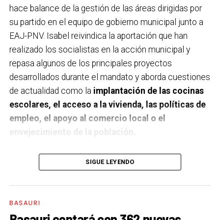
hace balance de la gestión de las áreas dirigidas por
su partido en el equipo de gobierno municipal junto a
EAJ-PNV. Isabel reivindica la aportación que han
realizado los socialistas en la acción municipal y
repasa algunos de los principales proyectos
desarrollados durante el mandato y aborda cuestiones
de actualidad como la
implantación de las cocinas
escolares, el acceso a la vivienda, las políticas de
empleo, el apoyo al comercio local o el
envejecimiento de la población.
A un año de acabar la legislatura, ¿qué balance
SIGUE LEYENDO
haces de la gestión del PSE en tus áreas dentro
del equipo de gobierno y qué proyectos
destacarías como más importantes?
Creo que es
BASAURI
importante remarcar que la presencia del PSE-EE en
Basauri contará con 362 nuevas