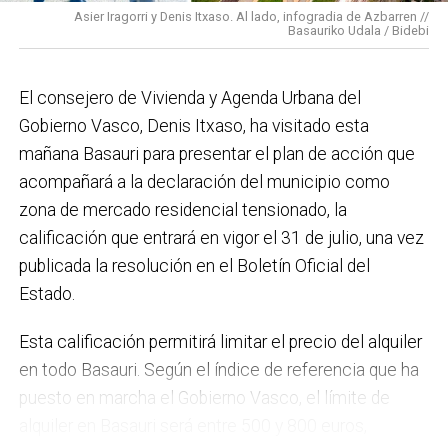
Asier Iragorri y Denis Itxaso. Al lado, infogradia de Azbarren //
elaboración del Plan General de Actuación Energética,
Basauriko Udala / Bidebi
el Plan de Acción contra el Ruido y la instalación de
placas fotovoltaicas en edificios municipales en
El consejero de Vivienda y Agenda Urbana del
régimen de autoconsumo, que hacen de Basauri un
Gobierno Vasco, Denis Itxaso, ha visitado esta
municipio más sostenible y preparado para el futuro.
mañana Basauri para presentar el plan de acción que
En ese sentido, estamos trabajando en acciones de
acompañará a la declaración del municipio como
clima y energía, entre las que destacan el diseño de
zona de mercado residencial tensionado, la
una red de refugios climáticos, junto con un Plan de
calificación que entrará en vigor el 31 de julio, una vez
Actuación ante Episodios de Altas Temperaturas,
publicada la resolución en el Boletín Oficial del
como las que recientemente hemos sufrido.
Estado.
Respecto a Educación tenemos en marcha el
Esta calificación permitirá limitar el precio del alquiler
proyecto de la
nueva haurreskola
que se construirá en
en todo Basauri. Según el índice de referencia que ha
Sarratu, junto a Arizko Ikastola, y que es una apuesta
puesto en marcha el Gobierno Vasco, el límite de
por la educación pública y un elemento más de apoyo
alquiler en Basauri será entre 500 y 800 euros,
a la conciliación de las familias. También destacaría