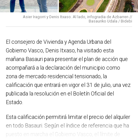
para mucho. En Medio Ambiente destacaría el
impulso para la creación de huertos urbanos,
la
Asier Iragorri y Denis Itxaso. Al lado, infogradia de Azbarren //
elaboración del Plan General de Actuación Energética,
Basauriko Udala / Bidebi
el Plan de Acción contra el Ruido y la instalación de
placas fotovoltaicas en edificios municipales en
El consejero de Vivienda y Agenda Urbana del
régimen de autoconsumo, que hacen de Basauri un
Gobierno Vasco, Denis Itxaso, ha visitado esta
municipio más sostenible y preparado para el futuro.
mañana Basauri para presentar el plan de acción que
En ese sentido, estamos trabajando en acciones de
acompañará a la declaración del municipio como
clima y energía, entre las que destacan el diseño de
zona de mercado residencial tensionado, la
una red de refugios climáticos, junto con un Plan de
calificación que entrará en vigor el 31 de julio, una vez
Actuación ante Episodios de Altas Temperaturas,
publicada la resolución en el Boletín Oficial del
como las que recientemente hemos sufrido.
Estado.
Respecto a Educación tenemos en marcha el
Esta calificación permitirá limitar el precio del alquiler
proyecto de la
nueva haurreskola
que se construirá en
en todo Basauri. Según el índice de referencia que ha
Sarratu, junto a Arizko Ikastola, y que es una apuesta
puesto en marcha el Gobierno Vasco, el límite de
por la educación pública y un elemento más de apoyo