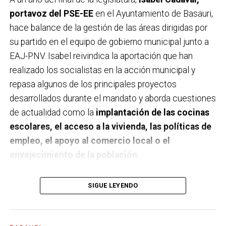
portavoz del PSE-EE
en el Ayuntamiento de Basauri,
hace balance de la gestión de las áreas dirigidas por
su partido en el equipo de gobierno municipal junto a
EAJ-PNV. Isabel reivindica la aportación que han
realizado los socialistas en la acción municipal y
repasa algunos de los principales proyectos
desarrollados durante el mandato y aborda cuestiones
de actualidad como la
implantación de las cocinas
escolares, el acceso a la vivienda, las políticas de
empleo, el apoyo al comercio local o el
envejecimiento de la población.
A un año de acabar la legislatura, ¿qué balance
SIGUE LEYENDO
haces de la gestión del PSE en tus áreas dentro
del equipo de gobierno y qué proyectos
destacarías como más importantes?
Creo que es