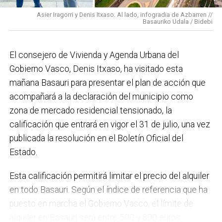
impulso para la creación de huertos urbanos,
la
Asier Iragorri y Denis Itxaso. Al lado, infogradia de Azbarren //
elaboración del Plan General de Actuación Energética,
Basauriko Udala / Bidebi
el Plan de Acción contra el Ruido y la instalación de
placas fotovoltaicas en edificios municipales en
El consejero de Vivienda y Agenda Urbana del
régimen de autoconsumo, que hacen de Basauri un
Gobierno Vasco, Denis Itxaso, ha visitado esta
municipio más sostenible y preparado para el futuro.
mañana Basauri para presentar el plan de acción que
En ese sentido, estamos trabajando en acciones de
acompañará a la declaración del municipio como
clima y energía, entre las que destacan el diseño de
zona de mercado residencial tensionado, la
una red de refugios climáticos, junto con un Plan de
calificación que entrará en vigor el 31 de julio, una vez
Actuación ante Episodios de Altas Temperaturas,
publicada la resolución en el Boletín Oficial del
como las que recientemente hemos sufrido.
Estado.
Respecto a Educación tenemos en marcha el
Esta calificación permitirá limitar el precio del alquiler
proyecto de la
nueva haurreskola
que se construirá en
en todo Basauri. Según el índice de referencia que ha
Sarratu, junto a Arizko Ikastola, y que es una apuesta
puesto en marcha el Gobierno Vasco, el límite de
por la educación pública y un elemento más de apoyo
alquiler en Basauri será entre 500 y 800 euros,
a la conciliación de las familias. También destacaría