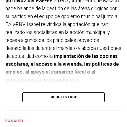
portavoz del PSE-EE
en el Ayuntamiento de Basauri,
hace balance de la gestión de las áreas dirigidas por
su partido en el equipo de gobierno municipal junto a
EAJ-PNV. Isabel reivindica la aportación que han
realizado los socialistas en la acción municipal y
repasa algunos de los principales proyectos
desarrollados durante el mandato y aborda cuestiones
de actualidad como la
implantación de las cocinas
escolares, el acceso a la vivienda, las políticas de
empleo, el apoyo al comercio local o el
envejecimiento de la población.
A un año de acabar la legislatura, ¿qué balance
SIGUE LEYENDO
haces de la gestión del PSE en tus áreas dentro
del equipo de gobierno y qué proyectos
destacarías como más importantes?
Creo que es
BASAURI
importante remarcar que la presencia del PSE-EE en