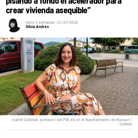
pisando a fondo el acelerador para
crear vivienda asequible”
Hace 2 semanas
|
21/07/2026
Silvia Andrés
Isabel Cadaval, portavoz del PSE-EE en el Ayuntamiento de Basauri /
Cedida