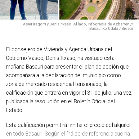
para mucho. En Medio Ambiente destacaría el
impulso para la creación de huertos urbanos,
la
Asier Iragorri y Denis Itxaso. Al lado, infogradia de Azbarren //
elaboración del Plan General de Actuación Energética,
Basauriko Udala / Bidebi
el Plan de Acción contra el Ruido y la instalación de
placas fotovoltaicas en edificios municipales en
El consejero de Vivienda y Agenda Urbana del
régimen de autoconsumo, que hacen de Basauri un
Gobierno Vasco, Denis Itxaso, ha visitado esta
municipio más sostenible y preparado para el futuro.
mañana Basauri para presentar el plan de acción que
En ese sentido, estamos trabajando en acciones de
acompañará a la declaración del municipio como
clima y energía, entre las que destacan el diseño de
zona de mercado residencial tensionado, la
una red de refugios climáticos, junto con un Plan de
calificación que entrará en vigor el 31 de julio, una vez
Actuación ante Episodios de Altas Temperaturas,
publicada la resolución en el Boletín Oficial del
como las que recientemente hemos sufrido.
Estado.
Respecto a Educación tenemos en marcha el
Esta calificación permitirá limitar el precio del alquiler
proyecto de la
nueva haurreskola
que se construirá en
en todo Basauri. Según el índice de referencia que ha
Sarratu, junto a Arizko Ikastola, y que es una apuesta