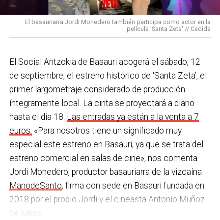
pulseras de aviso de temperatura pitando al unísono,
con programas de envejecimiento activo, actividades
una acción que los sindicatos tachan de negligente y
en los centros de personas mayores e iniciativas para
El basauriarra Jordi Monedero también participa como actor en la
contraria al propio plan de emergencias de la
película 'Santa Zeta' // Cedida
combatir la brecha digital. Además, este año se ha
compañía.
inaugurado un
nuevo centro de encuentro en Soloarte
y
, a principios del año que viene, se comenzarán a
El Social Antzokia de Basauri acogerá el sábado, 12
Sin soluciones reales
prestar los servicios de atención diurna y viviendas
de septiembre, el estreno histórico de ‘Santa Zeta’, el
Ante la falta de soluciones en las reuniones del
comunitarias.
primer largometraje considerado de producción
comité, los representantes de los trabajadores
íntegramente local. La cinta se proyectará a diario
En las últimas semanas la actualidad municipal ha
advirtieron a la dirección con elevar los hechos a la
hasta el día 18.
Las entradas ya están a la venta a 7
estado marcada por las investigaciones sobre
Inspección de Trabajo. Aunque inicialmente
euros.
«Para nosotros tiene un significado muy
presuntas irregularidades urbanísticas
. ¿Cómo
percibieron un amago de cambio de actitud, la parte
especial este estreno en Basauri, ya que se trata del
está afrontando el equipo de gobierno esta
social lamenta que las medidas adoptadas ante las
estreno comercial en salas de cine», nos comenta
situación y qué mensaje trasladarías a la
nuevas alertas meteorológicas han sido meramente
Jordi Monedero, productor basauriarra de la vizcaína
ciudadanía?
Los hechos denunciados son graves y
«testimoniales, esporádicas y centradas en
ManodeSanto
, firma con sede en Basauri fundada en
nos corresponde aclarar si han existido irregularidades
aparentar», sin llegar a aplicar soluciones reales ni
2018 por el propio Jordi y el cineasta Antonio Muñoz
con el mayor rigor y transparencia, así como
efectivas en los puestos de mayor exposición.
de Mesa.