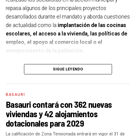
repasa algunos de los principales proyectos
desarrollados durante el mandato y aborda cuestiones
de actualidad como la
implantación de las cocinas
escolares, el acceso a la vivienda, las políticas de
empleo, el apoyo al comercio local o el
envejecimiento de la población.
A un año de acabar la legislatura, ¿qué balance
SIGUE LEYENDO
haces de la gestión del PSE en tus áreas dentro
del equipo de gobierno y qué proyectos
destacarías como más importantes?
Creo que es
BASAURI
importante remarcar que la presencia del PSE-EE en
Basauri contará con 362 nuevas
los gobiernos sirve para transformar y mejorar la vida
viviendas y 42 alojamientos
de las personas y, por eso, tan importante como la
dotacionales para 2029
gestión en las áreas de nuestra responsabilidad es la
impronta que marcamos en cuáles son las prioridades
La calificación de Zona Tensionada entrará en vigor el 31 de